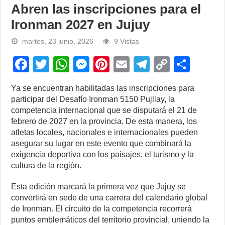
Abren las inscripciones para el
Ironman 2027 en Jujuy
martes, 23 junio, 2026
9 Vistas
F
T
W
M
Pi
E
T
C
S
a
wi
h
e
nt
m
el
o
h
Ya se encuentran habilitadas las inscripciones para
c
tt
at
ss
er
ail
e
p
ar
participar del Desafío Ironman 5150 Pujllay, la
e
er
s
e
e
gr
y
e
competencia internacional que se disputará el 21 de
febrero de 2027 en la provincia. De esta manera, los
b
A
n
st
a
Li
atletas locales, nacionales e internacionales pueden
o
p
g
m
n
asegurar su lugar en este evento que combinará la
exigencia deportiva con los paisajes, el turismo y la
o
p
er
k
cultura de la región.
k
Esta edición marcará la primera vez que Jujuy se
convertirá en sede de una carrera del calendario global
de Ironman. El circuito de la competencia recorrerá
puntos emblemáticos del territorio provincial, uniendo la