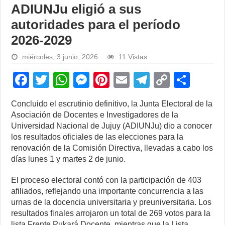
ADIUNJu eligió a sus
autoridades para el período
2026-2029
miércoles, 3 junio, 2026
11 Vistas
F
T
W
M
Pi
E
T
C
S
a
wi
h
e
nt
m
el
o
h
Concluido el escrutinio definitivo, la Junta Electoral de la
c
tt
at
ss
er
ail
e
p
ar
Asociación de Docentes e Investigadores de la
e
er
s
e
e
gr
y
e
Universidad Nacional de Jujuy (ADIUNJu) dio a conocer
los resultados oficiales de las elecciones para la
b
A
n
st
a
Li
renovación de la Comisión Directiva, llevadas a cabo los
o
p
g
m
n
días lunes 1 y martes 2 de junio.
o
p
er
k
El proceso electoral contó con la participación de 403
k
afiliados, reflejando una importante concurrencia a las
urnas de la docencia universitaria y preuniversitaria. Los
resultados finales arrojaron un total de 269 votos para la
lista Frente Pukará Docente, mientras que la Lista