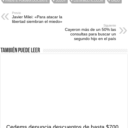
FRENTE PUKARÁ DOCENTE
JUJUY
LISTA MULTICOLOR
UNJU
Previo
Javier Milei: «Para atacar la
libertad siembran el miedo»
Siguiente
Cayeron más de un 50% las
consultas para buscar un
segundo hijo en el país
También puede leer
Cedems denuncia descuentos de hasta $700