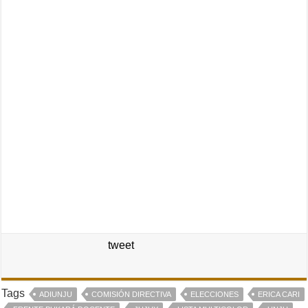
tweet
Tags
ADIUNJU
COMISIÓN DIRECTIVA
ELECCIONES
ERICA CARI