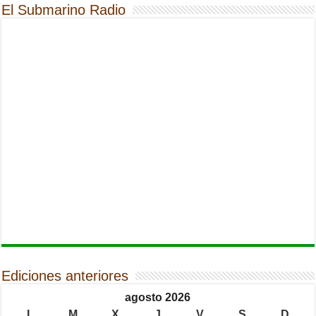
El Submarino Radio
Ediciones anteriores
agosto 2026
L
M
X
J
V
S
D