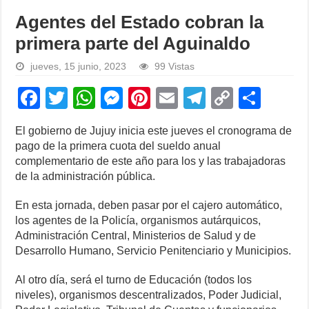
Agentes del Estado cobran la
primera parte del Aguinaldo
jueves, 15 junio, 2023
99 Vistas
F
T
W
M
Pi
E
T
C
S
a
wi
h
e
nt
m
el
o
h
El gobierno de Jujuy inicia este jueves el cronograma de
c
tt
at
ss
er
ail
e
p
ar
pago de la primera cuota del sueldo anual
e
er
s
e
e
gr
y
e
complementario de este año para los y las trabajadoras
de la administración pública.
b
A
n
st
a
Li
o
p
g
m
n
En esta jornada, deben pasar por el cajero automático,
los agentes de la Policía, organismos autárquicos,
o
p
er
k
Administración Central, Ministerios de Salud y de
k
Desarrollo Humano, Servicio Penitenciario y Municipios.
Al otro día, será el turno de Educación (todos los
niveles), organismos descentralizados, Poder Judicial,