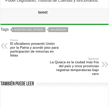
Poder Legislativo, Tribunal de Cuentas y funcionarios.
tweet
Tags
AGENTES DEL ESTADO
AGUINALDO
Previo
El oficialismo presentó Unión
por la Patria y acordó piso para
participación de minorías en
listas
Siguiente
La Quiaca es la ciudad más fría
del país y once provincias
registras temperaturas bajo
cero
También puede leer