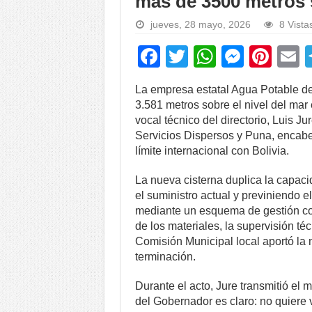
más de 3500 metros s
jueves, 28 mayo, 2026
8 Vista
F
T
W
M
Pi
a
wi
h
e
nt
La empresa estatal Agua Potable de
c
tt
at
ss
er
a
3.581 metros sobre el nivel del mar
e
er
s
e
e
vocal técnico del directorio, Luis J
Servicios Dispersos y Puna, encabez
b
A
n
st
límite internacional con Bolivia.
o
p
g
La nueva cisterna duplica la capac
o
p
er
el suministro actual y previniendo e
k
mediante un esquema de gestión com
de los materiales, la supervisión téc
Comisión Municipal local aportó la 
terminación.
Durante el acto, Jure transmitió el
del Gobernador es claro: no quiere 