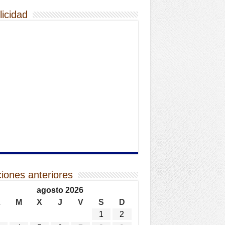
licidad
ciones anteriores
agosto 2026
L
M
X
J
V
S
D
1
2