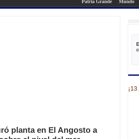
Patria Grande
Mundo
E
e
¡13
ró planta en El Angosto a