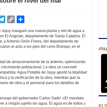
obre el nivel del mar
s
E
T
C
S
m
el
o
h
 Jujuy inauguró una nueva planta y red de agua a
il
e
p
ar
 en El Angosto, departamento de Santa Catalina. El
gr
y
e
ure, y Antonio Girón Flores, del departamento de
aron el acto a los pies del cerro Branqui, en el
a
Li
#Nu
m
n
idad de almacenamiento de la anterior, optimizando
k
l crecimiento poblacional. La obra se concretó
partida: Agua Potable de Jujuy aportó la totalidad
nica y la verificación de la obra, mientras que la
mano de obra y el personal para los detalles de
 mensaje del gobernador Carlos Sadir: «El mandato
ver a ningún jujeño sin agua. El agua es de todos y
El 