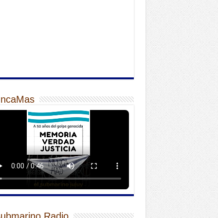
ncaMas
Submarino Radio