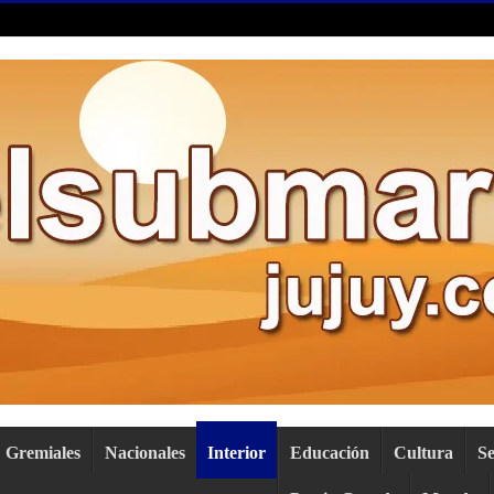
Gremiales
Nacionales
Interior
Educación
Cultura
S