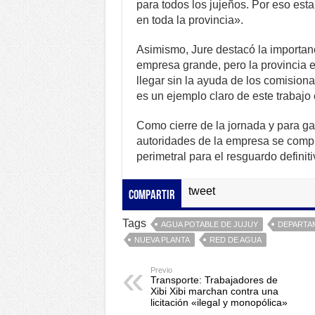
para todos los jujeños. Por eso es
en toda la provincia».
Asimismo, Jure destacó la importan
empresa grande, pero la provincia 
llegar sin la ayuda de los comision
es un ejemplo claro de este trabajo
Como cierre de la jornada y para gar
autoridades de la empresa se comp
perimetral para el resguardo definiti
tweet
Compartir
Tags
AGUA POTABLE DE JUJUY
DEPARTAM
NUEVA PLANTA
RED DE AGUA
Previo
Transporte: Trabajadores de
Xibi Xibi marchan contra una
licitación «ilegal y monopólica»