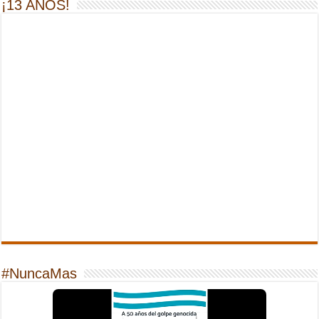
¡13 AÑOS!
#NuncaMas