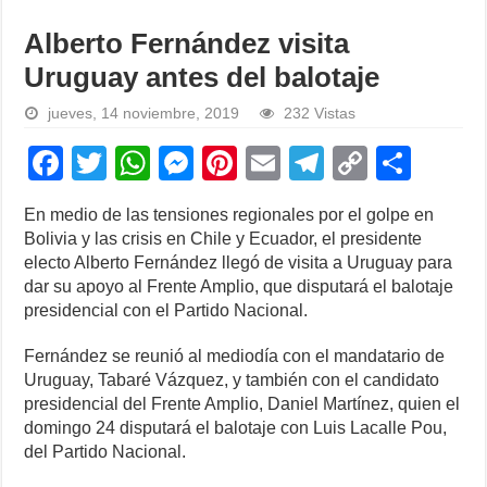
Alberto Fernández visita
Uruguay antes del balotaje
jueves, 14 noviembre, 2019
232 Vistas
F
T
W
M
Pi
E
T
C
S
a
wi
h
e
nt
m
el
o
h
En medio de las tensiones regionales por el golpe en
c
tt
at
ss
er
ail
e
p
ar
Bolivia y las crisis en Chile y Ecuador, el presidente
e
er
s
e
e
gr
y
e
electo Alberto Fernández llegó de visita a Uruguay para
dar su apoyo al Frente Amplio, que disputará el balotaje
b
A
n
st
a
Li
presidencial con el Partido Nacional.
o
p
g
m
n
Fernández se reunió al mediodía con el mandatario de
o
p
er
k
Uruguay, Tabaré Vázquez, y también con el candidato
k
presidencial del Frente Amplio, Daniel Martínez, quien el
domingo 24 disputará el balotaje con Luis Lacalle Pou,
del Partido Nacional.