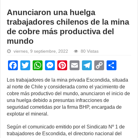
Anunciaron una huelga
trabajadores chilenos de la mina
de cobre más productiva del
mundo
viernes, 9 septiembre, 2022
80 Vistas
F
T
W
M
Pi
E
T
C
S
a
wi
h
e
nt
m
el
o
h
Los trabajadores de la mina privada Escondida, situada
c
tt
at
ss
er
ail
e
p
ar
al norte de Chile y considerada como el yacimiento de
e
er
s
e
e
gr
y
e
cobre más productivo del mundo, anunciaron el inicio de
una huelga debido a presuntas infracciones de
b
A
n
st
a
Li
seguridad cometidas por la firma BHP, encargada de
o
p
g
m
n
explotar el mineral.
o
p
er
k
Según el comunicado emitido por el Sindicato Nº 1 de
k
trabajadores de Escondida, el directorio nacional del