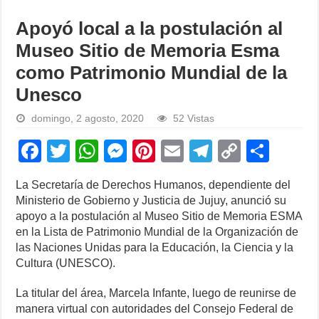
Apoyó local a la postulación al
Museo Sitio de Memoria Esma
como Patrimonio Mundial de la
Unesco
domingo, 2 agosto, 2020
52 Vistas
F
T
W
M
Pi
E
T
C
S
a
wi
h
e
nt
m
el
o
h
La Secretaría de Derechos Humanos, dependiente del
c
tt
at
ss
er
ail
e
p
ar
Ministerio de Gobierno y Justicia de Jujuy, anunció su
e
er
s
e
e
gr
y
e
apoyo a la postulación al Museo Sitio de Memoria ESMA
en la Lista de Patrimonio Mundial de la Organización de
b
A
n
st
a
Li
las Naciones Unidas para la Educación, la Ciencia y la
o
p
g
m
n
Cultura (UNESCO).
o
p
er
k
La titular del área, Marcela Infante, luego de reunirse de
k
manera virtual con autoridades del Consejo Federal de