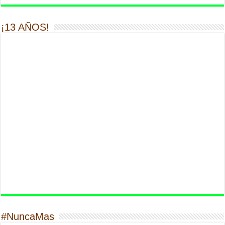
¡13 AÑOS!
#NuncaMas