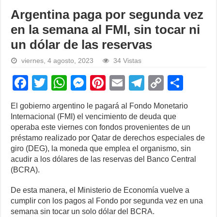
Argentina paga por segunda vez
en la semana al FMI, sin tocar ni
un dólar de las reservas
viernes, 4 agosto, 2023
34 Vistas
F
T
W
M
Pi
E
T
C
S
a
wi
h
e
nt
m
el
o
h
El gobierno argentino le pagará al Fondo Monetario
c
tt
at
ss
er
ail
e
p
ar
Internacional (FMI) el vencimiento de deuda que
e
er
s
e
e
gr
y
e
operaba este viernes con fondos provenientes de un
préstamo realizado por Qatar de derechos especiales de
b
A
n
st
a
Li
giro (DEG), la moneda que emplea el organismo, sin
o
p
g
m
n
acudir a los dólares de las reservas del Banco Central
(BCRA).
o
p
er
k
k
De esta manera, el Ministerio de Economía vuelve a
cumplir con los pagos al Fondo por segunda vez en una
semana sin tocar un solo dólar del BCRA.