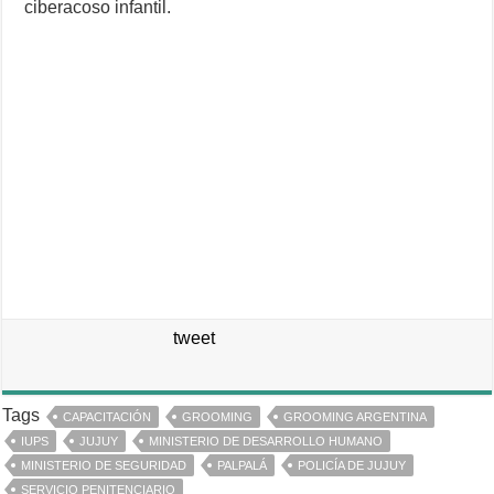
ciberacoso infantil.
tweet
Tags
CAPACITACIÓN
GROOMING
GROOMING ARGENTINA
IUPS
JUJUY
MINISTERIO DE DESARROLLO HUMANO
MINISTERIO DE SEGURIDAD
PALPALÁ
POLICÍA DE JUJUY
SERVICIO PENITENCIARIO