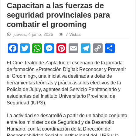
Capacitan a las fuerzas de
seguridad provinciales para
combatir el grooming
jueves, 4 junio, 2026
7 Vistas
F
T
W
M
Pi
E
T
C
S
a
wi
h
e
nt
m
el
o
h
El Cine Teatro de Zapla fue el escenario de la jornada
c
tt
at
ss
er
ail
e
p
ar
de formación «Protección Digital: Reconocer y Prevenir
e
er
s
e
e
gr
y
e
el Grooming», una iniciativa destinada a dotar de
herramientas teóricas y prácticas a los efectivos de la
b
A
n
st
a
Li
Policía de Jujuy, agentes del Servicio Penitenciario y
o
p
g
m
n
estudiantes del Instituto Universitario Provincial de
Seguridad (IUPS).
o
p
er
k
k
La actividad se desarrolló a partir de un trabajo conjunto
entre los ministerios de Seguridad y de Desarrollo
Humano, con la coordinación de la Dirección de
Responsabilidad Social e Institucional del IUPS y la