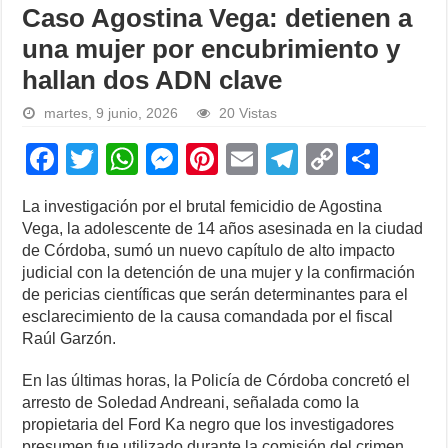
Caso Agostina Vega: detienen a
una mujer por encubrimiento y
hallan dos ADN clave
martes, 9 junio, 2026
20 Vistas
F
T
W
M
Pi
E
T
C
S
a
wi
h
e
nt
m
el
o
h
La investigación por el brutal femicidio de Agostina
c
tt
at
ss
er
ail
e
p
ar
Vega, la adolescente de 14 años asesinada en la ciudad
e
er
s
e
e
gr
y
e
de Córdoba, sumó un nuevo capítulo de alto impacto
judicial con la detención de una mujer y la confirmación
b
A
n
st
a
Li
de pericias científicas que serán determinantes para el
o
p
g
m
n
esclarecimiento de la causa comandada por el fiscal
Raúl Garzón.
o
p
er
k
k
En las últimas horas, la Policía de Córdoba concretó el
arresto de Soledad Andreani, señalada como la
propietaria del Ford Ka negro que los investigadores
presumen fue utilizado durante la comisión del crimen.