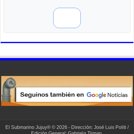
El Submarino Jujuy® © 2026 - Dirección: José Luis Politi /
Edición General: Gabriela Tijman.