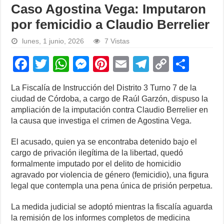
Caso Agostina Vega: Imputaron
por femicidio a Claudio Berrelier
lunes, 1 junio, 2026
7 Vistas
F
T
W
M
Pi
E
T
C
S
a
wi
h
e
nt
m
el
o
h
La Fiscalía de Instrucción del Distrito 3 Turno 7 de la
c
tt
at
ss
er
ail
e
p
ar
ciudad de Córdoba, a cargo de Raúl Garzón, dispuso la
e
er
s
e
e
gr
y
e
ampliación de la imputación contra Claudio Berrelier en
la causa que investiga el crimen de Agostina Vega.
b
A
n
st
a
Li
o
p
g
m
n
El acusado, quien ya se encontraba detenido bajo el
cargo de privación ilegítima de la libertad, quedó
o
p
er
k
formalmente imputado por el delito de homicidio
k
agravado por violencia de género (femicidio), una figura
legal que contempla una pena única de prisión perpetua.
La medida judicial se adoptó mientras la fiscalía aguarda
la remisión de los informes completos de medicina