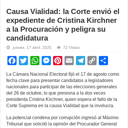
Causa Vialidad: la Corte envió el
expediente de Cristina Kirchner
a la Procuración y peligra su
candidatura
jueves, 17 abril, 2025
72 Vistas
F
T
W
M
Pi
E
T
C
S
a
wi
h
e
nt
m
el
o
h
La Cámara Nacional Electoral fijó el 17 de agosto como
c
tt
at
ss
er
ail
e
p
ar
fecha clave para presentar candidatos a legisladores
e
er
s
e
e
gr
y
e
nacionales para participar de las elecciones generales
del 26 de octubre, lo que presiona a la dos veces
b
A
n
st
a
Li
presidenta Cristina Kirchner, quien espera el fallo de la
o
p
g
m
n
Corte Suprema en la causa Vialidad que la involucra.
o
p
er
k
La potencial condena por corrupción ingresó al Máximo
k
Tribunal que solicitó la opinión del Procurador General