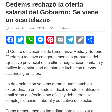
Cedems rechazó la oferta
salarial del Gobierno: Se viene
un «cartelazo»
lunes, 18 mayo, 2026
6 Vistas
F
T
W
M
Pi
E
T
C
S
a
wi
h
e
nt
m
el
o
h
El Centro de Docentes de Enseñanza Media y Superior
c
tt
at
ss
er
ail
e
p
ar
(Cedems) rechazó categóricamente la propuesta del
e
er
s
e
e
gr
y
e
Ejecutivo provincial en la última negociación paritaria y
ratificó la continuidad del plan de lucha con nuevas
b
A
n
st
a
Li
acciones gremiales.
o
p
g
m
n
La determinación se tomó durante una asamblea
o
p
er
k
extraordinaria en la sede sindical, donde los afiliados
k
analizaron el ofrecimiento oficial y debatieron la
compleja situación laboral y educativa del sector.
Como primera medida inmediata para visibilizar el