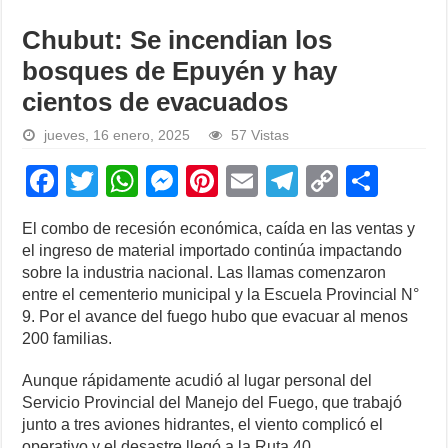
Chubut: Se incendian los
bosques de Epuyén y hay
cientos de evacuados
jueves, 16 enero, 2025
57 Vistas
F
T
W
M
Pi
E
T
C
S
a
wi
h
e
nt
m
el
o
h
El combo de recesión económica, caída en las ventas y
c
tt
at
ss
er
ail
e
p
ar
el ingreso de material importado continúa impactando
e
er
s
e
e
gr
y
e
sobre la industria nacional. Las llamas comenzaron
entre el cementerio municipal y la Escuela Provincial N°
b
A
n
st
a
Li
9. Por el avance del fuego hubo que evacuar al menos
o
p
g
m
n
200 familias.
o
p
er
k
Aunque rápidamente acudió al lugar personal del
k
Servicio Provincial del Manejo del Fuego, que trabajó
junto a tres aviones hidrantes, el viento complicó el
operativo y el desastre llegó a la Ruta 40.