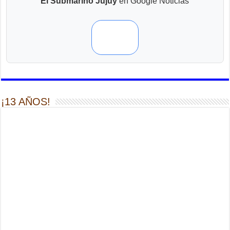
El Submarino Jujuy
en Google Noticias
¡13 AÑOS!