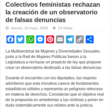
Colectivos feministas rechazan
la creación de un observatorio
de falsas denuncias
viernes, 15 mayo, 2026
14 Vistas
F
T
W
M
Pi
E
T
C
S
a
wi
h
e
nt
m
el
o
h
La Multisectorial de Mujeres y Diversidades Sexuales,
c
tt
at
ss
er
ail
e
p
ar
junto a la Red de Mujeres Políticas fueron a la
e
er
s
e
e
gr
y
e
Legislatura a rechazar un proyecto de ley que propone
crear un observatorio destinado a las falsas denuncias.
b
A
n
st
a
Li
o
p
g
m
n
Durante el encuentro con los diputados, las mujeres
advirtieron que esta iniciativa carece de fundamentos
o
p
er
k
estadísticos sólidos y representa un peligroso retroceso
k
en materia de derechos. Consideran que el objetivo real
de la propuesta es amedrentar a las víctimas y poner en
duda sistemáticamente sus relatos ante la justicia.