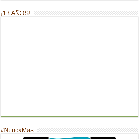
¡13 AÑOS!
#NuncaMas