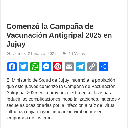
Comenzó la Campaña de
Vacunación Antigripal 2025 en
Jujuy
viernes, 21 marzo, 2025
43 Vistas
F
T
W
M
Pi
E
T
C
S
a
wi
h
e
nt
m
el
o
h
El Ministerio de Salud de Jujuy informó a la población
c
tt
at
ss
er
ail
e
p
ar
que este jueves comenzó la Campaña de Vacunación
e
er
s
e
e
gr
y
e
Antigripal 2025 en la provincia, estrategia clave para
reducir las complicaciones, hospitalizaciones, muertes y
b
A
n
st
a
Li
secuelas ocasionadas por la infección a raíz del virus
o
p
g
m
n
influenza cuya mayor circulación viral ocurre en
temporada de invierno.
o
p
er
k