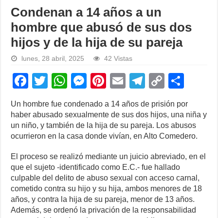
Condenan a 14 años a un
hombre que abusó de sus dos
hijos y de la hija de su pareja
lunes, 28 abril, 2025
42 Vistas
F
T
W
M
Pi
E
T
C
S
a
wi
h
e
nt
m
el
o
h
Un hombre fue condenado a 14 años de prisión por
c
tt
at
ss
er
ail
e
p
ar
haber abusado sexualmente de sus dos hijos, una niña y
e
er
s
e
e
gr
y
e
un niño, y también de la hija de su pareja. Los abusos
ocurrieron en la casa donde vivían, en Alto Comedero.
b
A
n
st
a
Li
o
p
g
m
n
El proceso se realizó mediante un juicio abreviado, en el
que el sujeto -identificado como E.C.- fue hallado
o
p
er
k
culpable del delito de abuso sexual con acceso carnal,
k
cometido contra su hijo y su hija, ambos menores de 18
años, y contra la hija de su pareja, menor de 13 años.
Además, se ordenó la privación de la responsabilidad