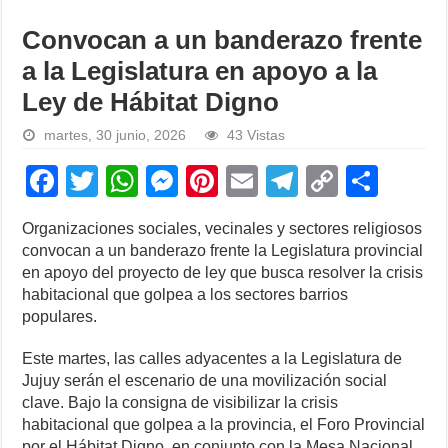
Convocan a un banderazo frente
a la Legislatura en apoyo a la
Ley de Hábitat Digno
martes, 30 junio, 2026
43 Vistas
F
T
W
M
Pi
E
T
C
S
a
wi
h
e
nt
m
el
o
h
Organizaciones sociales, vecinales y sectores religiosos
c
tt
at
ss
er
ail
e
p
ar
convocan a un banderazo frente la Legislatura provincial
e
er
s
e
e
gr
y
e
en apoyo del proyecto de ley que busca resolver la crisis
habitacional que golpea a los sectores barrios
b
A
n
st
a
Li
populares.
o
p
g
m
n
Este martes, las calles adyacentes a la Legislatura de
o
p
er
k
Jujuy serán el escenario de una movilización social
k
clave. Bajo la consigna de visibilizar la crisis
habitacional que golpea a la provincia, el Foro Provincial
por el Hábitat Digno, en conjunto con la Mesa Nacional