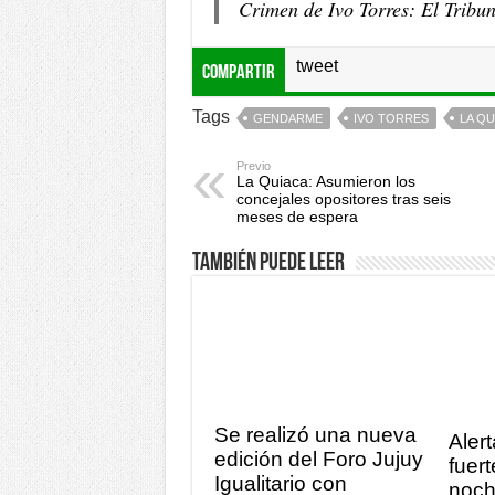
Crimen de Ivo Torres: El Tribu
tweet
Compartir
Tags
GENDARME
IVO TORRES
LA QU
Previo
La Quiaca: Asumieron los
concejales opositores tras seis
meses de espera
También puede leer
Se realizó una nueva
Alert
edición del Foro Jujuy
fuert
Igualitario con
noch