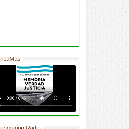
ncaMas
Submarino Radio