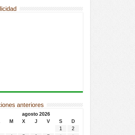
licidad
ciones anteriores
agosto 2026
L
M
X
J
V
S
D
1
2