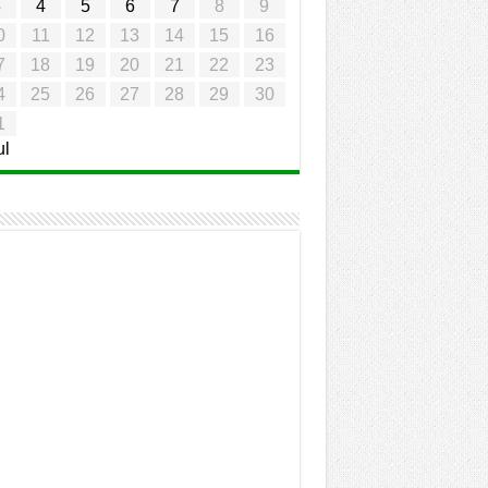
3
4
5
6
7
8
9
0
11
12
13
14
15
16
7
18
19
20
21
22
23
4
25
26
27
28
29
30
1
ul