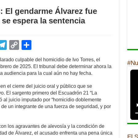
: El gendarme Álvarez fue
 se espera la sentencia
E
T
C
S
m
el
o
h
arado culpable del homicidio de Ivo Torres, el
il
e
p
ar
#Nu
rero de 2025. El tribunal debe determinar ahora la
gr
y
e
 audiencia para la cual aún no hay fecha.
a
Li
en el cierre del juicio oral y público que se
m
n
yo. El sargento primero del Escuadrón 21 “La
gó al juicio imputado por “homicidio doblemente
k
 de un integrante de una fuerza de seguridad, y por
 con los agravantes de alevosía y la condición de
idad de Álvarez, el acusado enfrenta una pena única
El 