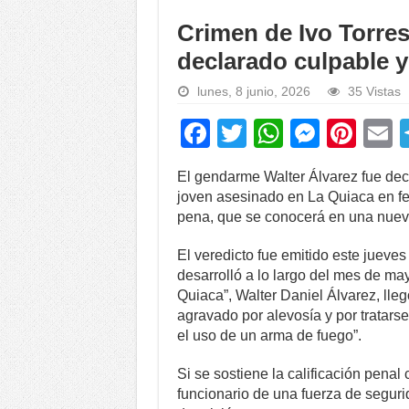
Crimen de Ivo Torres
declarado culpable y
lunes, 8 junio, 2026
35 Vistas
F
T
W
M
Pi
a
wi
h
e
nt
El gendarme Walter Álvarez fue decl
c
tt
at
ss
er
a
joven asesinado en La Quiaca en feb
e
er
s
e
e
pena, que se conocerá en una nueva
b
A
n
st
El veredicto fue emitido este jueves 
o
p
g
desarrolló a lo largo del mes de ma
Quiaca”, Walter Daniel Álvarez, lle
o
p
er
agravado por alevosía y por tratarse
k
el uso de un arma de fuego”.
Si se sostiene la calificación penal
funcionario de una fuerza de segur