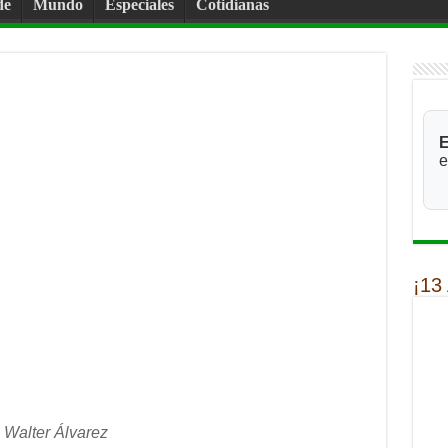
de
Mundo
Especiales
Cotidianas
E
e
¡13
Walter Álvarez