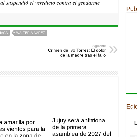
nal suspendió el veredicto contra el gendarme
Pub
IACA
WALTER ÁLVAREZ
Siguiente
Crimen de Ivo Torres: El dolor
de la madre tras el fallo
Edi
Jujuy será anfitriona
a amarilla por
de la primera
es vientos para la
asamblea de 2027 del
e en la zona de