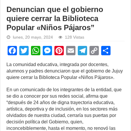
Denuncian que el gobierno
quiere cerrar la Biblioteca
Popular «Niños Pájaros”
lunes, 20 mayo, 2024
128 Vistas
F
T
W
M
Pi
E
T
C
S
a
wi
h
e
nt
m
el
o
h
La comunidad educativa, integrada por docentes,
c
tt
at
ss
er
ail
e
p
ar
alumnos y padres denunciaron que el gobierno de Jujuy
e
er
s
e
e
gr
y
e
quiere cerrar la Biblioteca Popular «Niños Pájaros».
b
A
n
st
a
Li
En un comunicado de los integrantes de la entidad, que
o
p
g
m
n
se dio a conocer por sus redes social, afirma que
“después de 24 años de digna trayectoria educativa,
o
p
er
k
artística, deportiva y de inclusión, en los sectores más
k
olvidados de nuestra ciudad, cerraría sus puertas por
decisión política del Gobierno, quien,
inconcebiblemente, hasta el momento, no renovó las