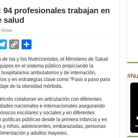
: 94 profesionales trabajan en
e salud
Vistas
E
T
C
S
m
el
o
h
e las y los Nutricionistas, el Ministerio de Salud
il
e
p
ar
quipos en el sistema público propiciando la
gr
y
e
 hospitalarios ambulatorios y de internación,
#Nu
rios y en estrategias clave como “Paso a paso para
a
Li
daje de la obesidad mórbida.
m
n
ición colaboran en articulación con diferentes
k
tidades nacionales e internacionales asegurando
kioscos escolares y sociales y en diferentes
 políticas públicas desde la primera infancia y en
s y niños, adolescentes, embarazadas, personas
alimentación y adultos mayores.