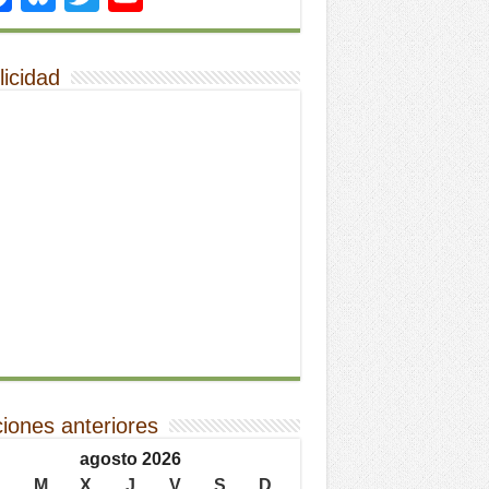
licidad
ciones anteriores
agosto 2026
L
M
X
J
V
S
D