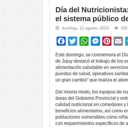
Día del Nutricionista
el sistema público d
domingo, 11 agosto, 2024
106 
F
T
W
M
Pi
a
wi
h
e
nt
Este domingo, se conmemora el Día d
c
tt
at
ss
er
a
de Jujuy destacó el trabajo de los e
e
er
s
e
e
alimentación saludable en servicios
puestos de salud, operativos sanita
b
A
n
st
un gran cambio” que realiza el abor
o
p
g
Del mismo modo, los equipos de nutr
o
p
er
áreas del Gobierno Provincial y en
k
calidad nutricional en comedores y 
beneficios alimentarios, así como en
poblaciones vulnerables como niña
con requerimientos específicos de 