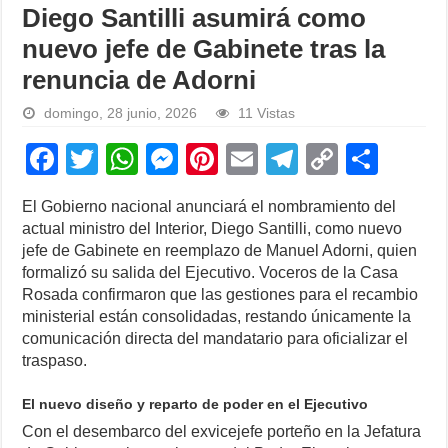
Diego Santilli asumirá como
nuevo jefe de Gabinete tras la
renuncia de Adorni
domingo, 28 junio, 2026
11 Vistas
F
T
W
M
Pi
E
T
C
S
a
wi
h
e
nt
m
el
o
h
El Gobierno nacional anunciará el nombramiento del
c
tt
at
ss
er
ail
e
p
ar
actual ministro del Interior, Diego Santilli, como nuevo
e
er
s
e
e
gr
y
e
jefe de Gabinete en reemplazo de Manuel Adorni, quien
formalizó su salida del Ejecutivo. Voceros de la Casa
b
A
n
st
a
Li
Rosada confirmaron que las gestiones para el recambio
o
p
g
m
n
ministerial están consolidadas, restando únicamente la
comunicación directa del mandatario para oficializar el
o
p
er
k
traspaso.
k
El nuevo diseño y reparto de poder en el Ejecutivo
Con el desembarco del exvicejefe porteño en la Jefatura