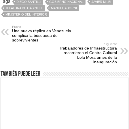
Tags
DIEGO SANTILLI
GOBIERNO NACIONAL
JAVIER MILEI
JEFATURA DE GABINETE
MANUEL ADORNI
MINISTERIO DEL INTERIOR
Previo
Una nueva réplica en Venezuela
complica la búsqueda de
sobrevivientes
Siguiente
Trabajadores de Infraestructura
recorrieron el Centro Cultural
Lola Mora antes de la
inauguración
También puede leer