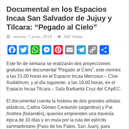
Documental en los Espacios
Incaa San Salvador de Jujuy y
Tilcara: “Pegado al Cielo”
viernes, 7 junio, 2019
346 Vistas
F
T
W
M
Pi
E
T
C
S
a
wi
h
e
nt
m
el
o
h
Este fin de semana se realizarán dos proyecciones
c
tt
at
ss
er
ail
e
p
ar
gratuitas del documental “Pegado al Cielo”, este viernes
e
er
s
e
e
gr
y
e
a las 21.00 horas en el Espacio Incaa Mercosur – Cine
Auditórium, y al día siguiente, a las 19.00 horas, en el
b
A
n
st
a
Li
Espacio Incaa Tilcara – Sala Barbarita Cruz del CApEC.
o
p
g
m
n
El documental cuenta la historia de dos grandes artistas
o
p
er
k
plásticos, Carlos Gómez Centurión (argentino) y Pat
k
Andrea (holandés), quienes emprenden una travesía
épica de 10 días y en mula por la ruta del ejército
sanmartiniano (Paso de los Patos. San Juan), para