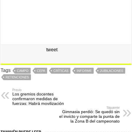
tweet
Tags
CAMPO
CEPA
CRÍTICAS
INFORME
JUBILACIONES
RETENCIONES
Previo
Los gremios docentes
confirmaron medidas de
fuerzas: Habrá movilización
Siguiente
Gimnasia perdió: Se quedó sin
el invicto y comparte la punta de
la Zona B del campeonato