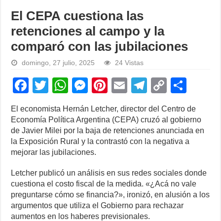
El CEPA cuestiona las
retenciones al campo y la
comparó con las jubilaciones
domingo, 27 julio, 2025
24 Vistas
F
T
W
M
Pi
E
T
C
S
a
wi
h
e
nt
m
el
o
h
El economista Hernán Letcher, director del Centro de
c
tt
at
ss
er
ail
e
p
ar
Economía Política Argentina (CEPA) cruzó al gobierno
e
er
s
e
e
gr
y
e
de Javier Milei por la baja de retenciones anunciada en
la Exposición Rural y la contrastó con la negativa a
b
A
n
st
a
Li
mejorar las jubilaciones.
o
p
g
m
n
Letcher publicó un análisis en sus redes sociales donde
o
p
er
k
cuestiona el costo fiscal de la medida. «¿Acá no vale
k
preguntarse cómo se financia?», ironizó, en alusión a los
argumentos que utiliza el Gobierno para rechazar
aumentos en los haberes previsionales.