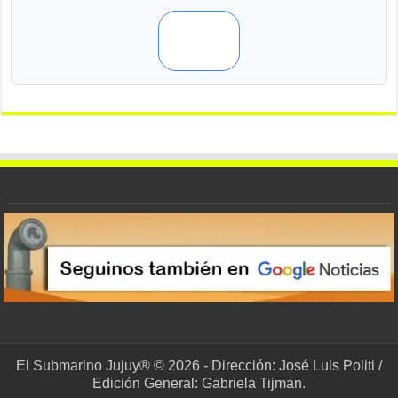
El Submarino Jujuy® © 2026 - Dirección: José Luis Politi /
Edición General: Gabriela Tijman.