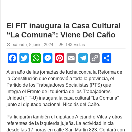
El FIT inaugura la Casa Cultural
“La Comuna”: Viene Del Caño
sábado, 8 junio, 2024
143 Vistas
F
T
W
M
Pi
E
T
C
S
a
wi
h
e
nt
m
el
o
h
A un año de las jornadas de lucha contra la Reforma de
c
tt
at
ss
er
ail
e
p
ar
la Constitución que conmovió a toda la provincia, el
e
er
s
e
e
gr
y
e
Partido de los Trabajadores Socialistas (PTS) que
integra el Frente de Izquierda de los Trabajadores-
b
A
n
st
a
Li
Unidad (FIT-U) inaugura la casa cultural “La Comuna”
o
p
g
m
n
junto al diputado nacional, Nicolás del Caño.
o
p
er
k
Participarán también el diputado Alejandro Vilca y otros
k
referentes de la izquierda jujeña. La actividad inicia
desde las 17 horas en calle San Martín 823. Contará con