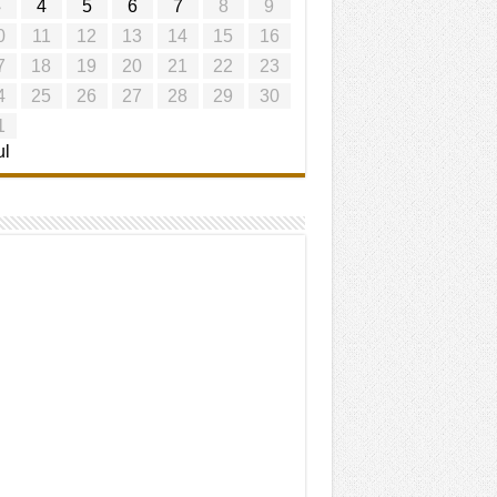
3
4
5
6
7
8
9
0
11
12
13
14
15
16
7
18
19
20
21
22
23
4
25
26
27
28
29
30
1
ul