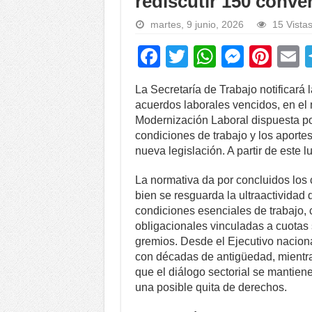
rediscutir 150 conve
martes, 9 junio, 2026
15 Vista
F
T
W
M
Pi
a
wi
h
e
nt
La Secretaría de Trabajo notificará
c
tt
at
ss
er
a
acuerdos laborales vencidos, en el
e
er
s
e
e
Modernización Laboral dispuesta por
condiciones de trabajo y los aportes
b
A
n
st
nueva legislación. A partir de este l
o
p
g
La normativa da por concluidos los 
o
p
er
bien se resguarda la ultraactividad
k
condiciones esenciales de trabajo, 
obligacionales vinculadas a cuotas 
gremios. Desde el Ejecutivo nacion
con décadas de antigüedad, mientra
que el diálogo sectorial se mantien
una posible quita de derechos.