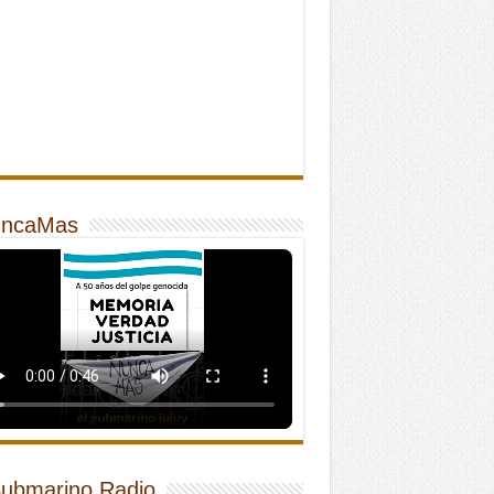
ncaMas
Submarino Radio