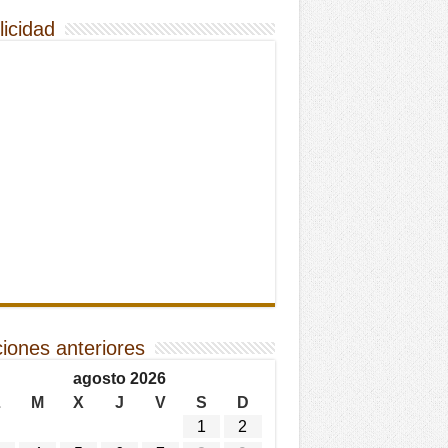
licidad
ciones anteriores
agosto 2026
L
M
X
J
V
S
D
1
2