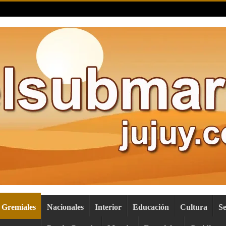
Gremiales
Nacionales
Interior
Educación
Cultura
S