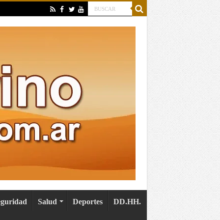
eguridad
Salud
Deportes
DD.HH.