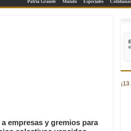
Patria Grande
Mundo
Especiales
Cotidiana
E
e
¡13
á a empresas y gremios para