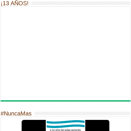
¡13 AÑOS!
#NuncaMas