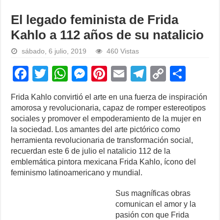
El legado feminista de Frida
Kahlo a 112 años de su natalicio
sábado, 6 julio, 2019
460 Vistas
F
T
W
M
Pi
E
T
C
S
a
wi
h
e
nt
m
el
o
h
Frida Kahlo convirtió el arte en una fuerza de inspiración
c
tt
at
ss
er
ail
e
p
ar
amorosa y revolucionaria, capaz de romper estereotipos
e
er
s
e
e
gr
y
e
sociales y promover el empoderamiento de la mujer en
la sociedad. Los amantes del arte pictórico como
b
A
n
st
a
Li
herramienta revolucionaria de transformación social,
o
p
g
m
n
recuerdan este 6 de julio el natalicio 112 de la
emblemática pintora mexicana Frida Kahlo, ícono del
o
p
er
k
feminismo latinoamericano y mundial.
k
Sus magníficas obras
comunican el amor y la
pasión con que Frida