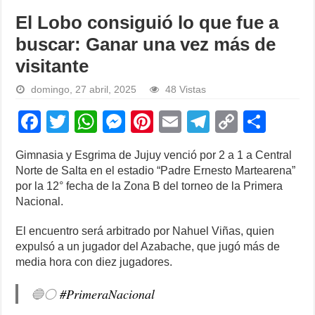
El Lobo consiguió lo que fue a
buscar: Ganar una vez más de
visitante
domingo, 27 abril, 2025
48 Vistas
F
T
W
M
Pi
E
T
C
S
a
wi
h
e
nt
m
el
o
h
Gimnasia y Esgrima de Jujuy venció por 2 a 1 a Central
c
tt
at
ss
er
ail
e
p
ar
Norte de Salta en el estadio “Padre Ernesto Martearena”
e
er
s
e
e
gr
y
e
por la 12° fecha de la Zona B del torneo de la Primera
Nacional.
b
A
n
st
a
Li
o
p
g
m
n
El encuentro será arbitrado por Nahuel Viñas, quien
expulsó a un jugador del Azabache, que jugó más de
o
p
er
k
media hora con diez jugadores.
k
🔵⚪️
#PrimeraNacional