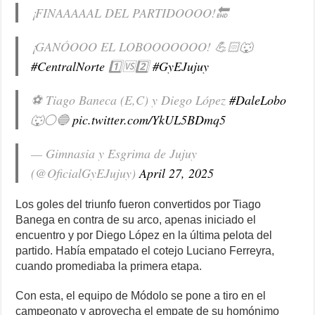
¡FINAAAAAL DEL PARTIDOOOO!🔚
¡GANÓOOO EL LOBOOOOOOO! 💪🏻🐺
#CentralNorte
1️⃣🆚️2️⃣
#GyEJujuy
⚽️ Tiago Baneca (E,C) y Diego López
#DaleLobo
🐺⚪️🔵
pic.twitter.com/YkUL5BDmq5
— Gimnasia y Esgrima de Jujuy
(@OficialGyEJujuy)
April 27, 2025
Los goles del triunfo fueron convertidos por Tiago
Banega en contra de su arco, apenas iniciado el
encuentro y por Diego López en la última pelota del
partido. Había empatado el cotejo Luciano Ferreyra,
cuando promediaba la primera etapa.
Con esta, el equipo de Módolo se pone a tiro en el
campeonato y aprovecha el empate de su homónimo