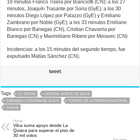
19 minutos Franco Tisera por Bianciotti (CN); a los 27
minutos, Joaquín Trasante por Soria (GyE); a los 30
minutos Diego López por Palazzo (GyE) y Emiliano
Zambrano por Noble (GyE); a los 33 minutos Emiliano
Blanco por Banegas (CN), Cristian Chavarria por
Banegas (CN) y Maximiliano Ribero por Moravec (CN)
Incidencias: a los 15 minutos del segundo tiempo, fue
expulsado Matías Sánchez (CN).
tweet
Tags
12° FECHA
CENTRAL NORTE DE SALTA
GIMNASIA Y ESGRIMA DE JUJUY
TORNEO DE LA PRIMERA NACIONAL
ZONA B
Previo
Vilca suma apoyo desde La
Quiaca para superar el piso de
30 mil votos
Siguiente