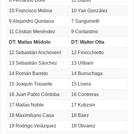
8 Fernando Dure
11 Bittolo
10 Francisco Molina
10 Yair González
9 Alejandro Quintana
7 Sanguinetti
11 Cristian Menéndez
9 Contastino
DT: Matías Módolo
DT: Walter Otta
12 Sebastián Anchoverri
12 Finocchietto
13 Sebastián Sánchez
13 Ulibarri
14 Román Barreto
14 Burruchaga
15 Joaquín Trasante
15 Livera
16 Juan Pablo Córdoba
16 Contreras
17 Matías Noble
17 Kubzsin
18 Maximiliano Casa
18 Báez
19 Rodrigo Velázquez
19 Olivarez