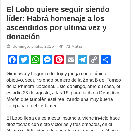
El Lobo quiere seguir siendo
líder: Habrá homenaje a los
ascendidos por ultima vez y
donación
domingo, 6 julio, 2025
71 Vistas
F
T
W
M
Pi
E
T
C
S
a
wi
h
e
nt
m
el
o
h
Gimnasia y Esgrima de Jujuy juega con el único
c
tt
at
ss
er
ail
e
p
ar
objetivo, seguir siendo puntero de la Zona B del Torneo
e
er
s
e
e
gr
y
e
de la Primera Nacional. Este domingo, abre su casa, el
estadio 23 de agosto, a las 16, para recibir a Deportivo
b
A
n
st
a
Li
Morón que también está realizando una muy buena
o
p
g
m
n
campaña en el certamen.
o
p
er
k
El Lobo llega dulce a esta instancia, viene invicto hace
k
diez fechas con siete victorias y tres empates, en el
último partido, viene de ganarle con angustia al último,