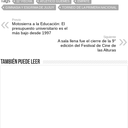
Tags
11° FECHA
ATLÉTICO GÜEMES
EMPATE
GIMNASIA Y ESGRIMA DE JUJUY
TORNEO DE LA PRIMERA NACIONAL
Previo
Motosierra a la Educación: El
presupuesto universitario es el
más bajo desde 1997
Siguiente
A sala llena fue el cierre de la 9°
edición del Festival de Cine de
las Alturas
También puede leer