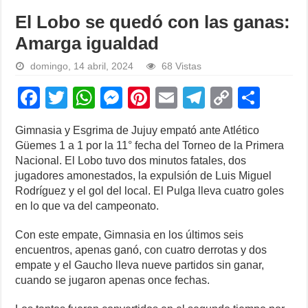
El Lobo se quedó con las ganas:
Amarga igualdad
domingo, 14 abril, 2024
68 Vistas
F
T
W
M
Pi
E
T
C
S
a
wi
h
e
nt
m
el
o
h
Gimnasia y Esgrima de Jujuy empató ante Atlético
c
tt
at
ss
er
ail
e
p
ar
Güemes 1 a 1 por la 11° fecha del Torneo de la Primera
e
er
s
e
e
gr
y
e
Nacional. El Lobo tuvo dos minutos fatales, dos
jugadores amonestados, la expulsión de Luis Miguel
b
A
n
st
a
Li
Rodríguez y el gol del local. El Pulga lleva cuatro goles
o
p
g
m
n
en lo que va del campeonato.
o
p
er
k
Con este empate, Gimnasia en los últimos seis
k
encuentros, apenas ganó, con cuatro derrotas y dos
empate y el Gaucho lleva nueve partidos sin ganar,
cuando se jugaron apenas once fechas.