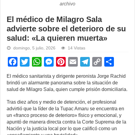
archivo
El médico de Milagro Sala
advierte sobre el deterioro de su
salud: «La quieren muerta»
domingo, 5 julio, 2026
14 Vistas
F
T
W
M
Pi
E
T
C
S
a
wi
h
e
nt
m
el
o
h
El médico sanitarista y dirigente peronista Jorge Rachid
c
tt
at
ss
er
ail
e
p
ar
brindó un alarmante panorama sobre la situación de
e
er
s
e
e
gr
y
e
salud de Milagro Sala, quien cumple prisión domiciliaria.
b
A
n
st
a
Li
Tras diez años y medio de detención, el profesional
o
p
g
m
n
advirtió que la líder de la Tupac Amaru se encuentra en
un «franco proceso de deterioro» físico y emocional, y
o
p
er
k
apuntó de manera directa contra la Corte Suprema de la
k
Nación y la justicia local por lo que calificó como un