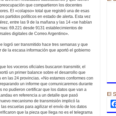
la preocupación que compartieron los docentes
iores. El «colapso» total que registró una de esas
s partidos políticos en estado de alerta. Esta vez
rez, entre las 9 de la mañana y las 14 «se habían
ramas: 69.221 desde 9131 establecimientos de
rsales digitales de Correo Argentino».
ue logró ser transmitido hace tres semanas y que
tir de la escasa información que aportó el gobierno
e los voceros oficiales buscaron transmitir, el
ortó un primer balance sobre el desarrollo que
os en las 24 provincias. «No estamos conformes con
preparando un informe que comunicaremos durante
 no pudieron certificar que los datos que van a
El 
Landau en referencia a un detalle que pasó
l nuevo mecanismo de transmisión implicó la
las escuelas para agilizar el envío de los datos
erificaron que la pieza que llega no es el telegrama