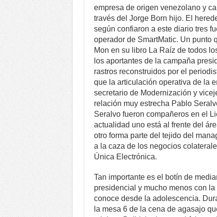
empresa de origen venezolano y cap
través del Jorge Born hijo. El here
según confiaron a este diario tres fu
operador de SmartMatic. Un punto q
Mon en su libro La Raíz de todos l
los aportantes de la campaña presi
rastros reconstruidos por el periodi
que la articulación operativa de la 
secretario de Modernización y vicej
relación muy estrecha Pablo Seralvo
Seralvo fueron compañeros en el Lic
actualidad uno está al frente del áre
otro forma parte del tejido del ma
a la caza de los negocios colaterale
Única Electrónica.
Tan importante es el botín de media
presidencial y mucho menos con la m
conoce desde la adolescencia. Duran
la mesa 6 de la cena de agasajo que