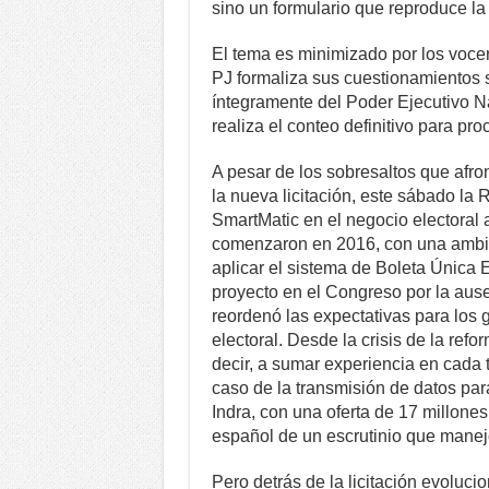
sino un formulario que reproduce la
El tema es minimizado por los vocero
PJ formaliza sus cuestionamientos s
íntegramente del Poder Ejecutivo Na
realiza el conteo definitivo para pr
A pesar de los sobresaltos que afr
la nueva licitación, este sábado la 
SmartMatic en el negocio electoral 
comenzaron en 2016, con una ambici
aplicar el sistema de Boleta Única E
proyecto en el Congreso por la aus
reordenó las expectativas para los 
electoral. Desde la crisis de la re
decir, a sumar experiencia en cada t
caso de la transmisión de datos para
Indra, con una oferta de 17 millone
español de un escrutinio que manej
Pero detrás de la licitación evoluci