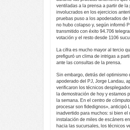
ventiladas a la prensa a partir de 
involucrados en los ejercicios anter
pruebas puso a los apoderados de lo
no hubo colapso y, según informó Pé
transmitido con éxito 94.706 teleg
votación y el resto desde 1106 sucu
La cifra es mucho mayor al tercio q
prefiguró un clima de intrigas a par
ante las consultas de la prensa.
Sin embargo, detrás del optimismo qu
apoderado del PJ, Jorge Landau, ap
verificaron los técnicos desplegad
la demostración de hoy y estamos 
la semana. En el centro de cómputos
procesar son fidedignos», anticipó 
inadvertido para muchos: si bien e
instalación de miles de escáners en 
hacia las sucursales, los técnicos v