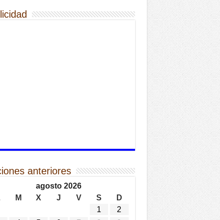
licidad
ciones anteriores
agosto 2026
L
M
X
J
V
S
D
1
2