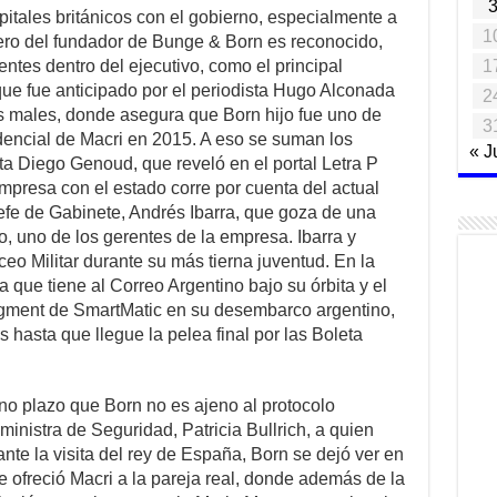
itales británicos con el gobierno, especialmente a
1
dero del fundador de Bunge & Born es reconocido,
1
entes dentro del ejecutivo, como el principal
ue fue anticipado por el periodista Hugo Alconada
2
os males, donde asegura que Born hijo fue uno de
3
dencial de Macri en 2015. A eso se suman los
« J
sta Diego Genoud, que reveló en el portal Letra P
empresa con el estado corre por cuenta del actual
efe de Gabinete, Andrés Ibarra, que goza de una
, uno de los gerentes de la empresa. Ibarra y
eo Militar durante su más tierna juventud. En la
a que tiene al Correo Argentino bajo su órbita y el
nagment de SmartMatic en su desembarco argentino,
s hasta que llegue la pelea final por las Boleta
no plazo que Born no es ajeno al protocolo
inistra de Seguridad, Patricia Bullrich, a quien
te la visita del rey de España, Born se dejó ver en
 ofreció Macri a la pareja real, donde además de la