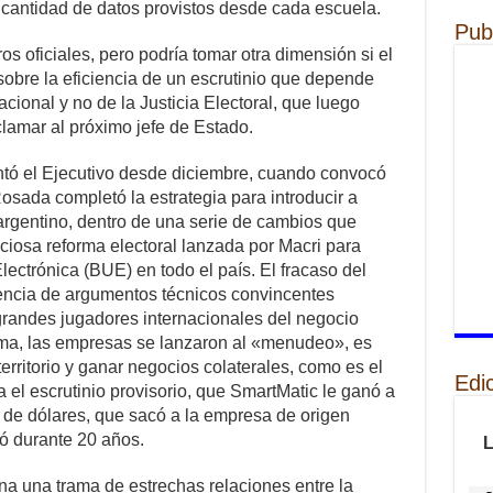
 cantidad de datos provistos desde cada escuela.
Pub
s oficiales, pero podría tomar otra dimensión si el
obre la eficiencia de un escrutinio que depende
cional y no de la Justicia Electoral, que luego
oclamar al próximo jefe de Estado.
ontó el Ejecutivo desde diciembre, cuando convocó
Rosada completó la estrategia para introducir a
argentino, dentro de una serie de cambios que
osa reforma electoral lanzada por Macri para
lectrónica (BUE) en todo el país. El fracaso del
encia de argumentos técnicos convincentes
grandes jugadores internacionales del negocio
forma, las empresas se lanzaron al «menudeo», es
erritorio y ganar negocios colaterales, como es el
Edi
 el escrutinio provisorio, que SmartMatic le ganó a
s de dólares, que sacó a la empresa de origen
ó durante 20 años.
ona una trama de estrechas relaciones entre la