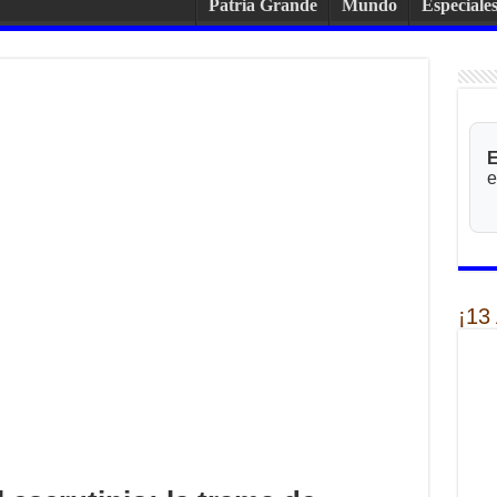
Patria Grande
Mundo
Especiale
E
e
¡13