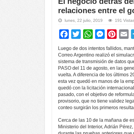
El negocio detrás del
relaciones entre el 
lunes, 22 julio, 2019
191 Vista
F
T
W
M
Pi
a
wi
h
e
nt
Luego de dos intentos fallidos, man
c
tt
at
ss
er
a
Correo Argentino realizó el simulac
e
er
s
e
e
sistema de transmisión de datos que 
PASO del 11 de agosto, en las gene
b
A
n
st
vuelta. A diferencia de los últimos 
o
p
g
esta vez quedó en manos de la empr
quedó con la licitación internaciona
o
p
er
pasado, con el objetivo de reformula
k
provisorio, que no tiene validez lega
conteo surgirán los primeros result
Cerca de las 10 de la mañana de est
Ministerio del Interior, Adrián Pér
durante las pruebas anteriores que n