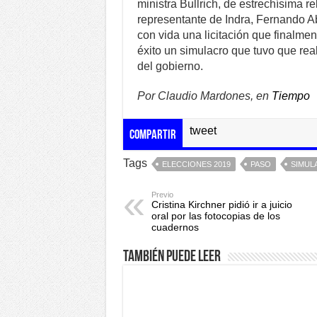
ministra Bullrich, de estrechísima r
representante de Indra, Fernando A
con vida una licitación que finalm
éxito un simulacro que tuvo que real
del gobierno.
Por Claudio Mardones, en
Tiempo
tweet
Compartir
Tags
ELECCIONES 2019
PASO
SIMUL
Previo
Cristina Kirchner pidió ir a juicio
oral por las fotocopias de los
cuadernos
También puede leer