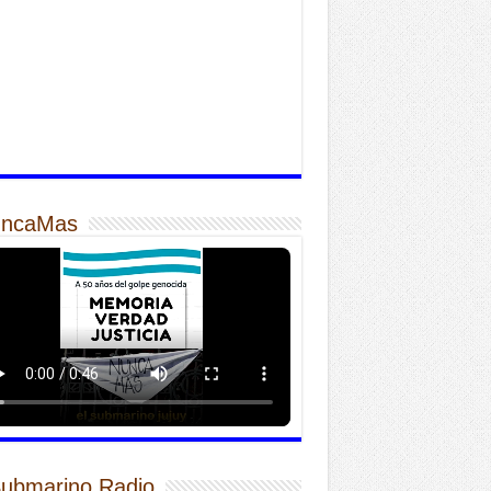
ncaMas
Submarino Radio