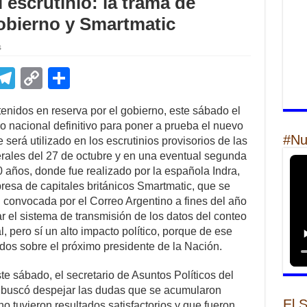
 escrutinio: la trama de
gobierno y Smartmatic
s
E
T
C
S
m
el
o
h
tenidos en reserva por el gobierno, este sábado el
il
e
p
ar
ro nacional definitivo para poner a prueba el nuevo
gr
y
e
#Nu
será utilizado en los escrutinios provisorios de las
rales del 27 de octubre y en una eventual segunda
a
Li
20 años, donde fue realizado por la española Indra,
m
n
esa de capitales británicos Smartmatic, que se
l convocada por el Correo Argentino a fines del año
k
r el sistema de transmisión de los datos del conteo
l, pero sí un alto impacto político, porque de ese
ados sobre el próximo presidente de la Nación.
e sábado, el secretario de Asuntos Políticos del
ez, buscó despejar las dudas que se acumularon
El 
o tuvieron resultados satisfactorios y que fueron