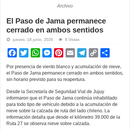
Archivo
El Paso de Jama permanece
cerrado en ambos sentidos
jueves, 18 junio, 2026
8 Vistas
F
T
W
M
Pi
E
T
C
S
a
wi
h
e
nt
m
el
o
h
Por presencia de viento blanco y acumulación de nieve,
c
tt
at
ss
er
ail
e
p
ar
el Paso de Jama permanece cerrado en ambos sentidos,
e
er
s
e
e
gr
y
e
sin horario previsto para su reapertura.
b
A
n
st
a
Li
Desde la Secretaría de Seguridad Vial de Jujuy
o
p
g
m
n
informaron que el Paso de Jama continúa inhabilitado
para todo tipo de vehículo debido a la acumulación de
o
p
er
k
nieve sobre la calzada de ruta del lado chileno. La
k
información detalla que desde el kilómetro 39.000 de la
Ruta 27 se observa nieve sobre calzada.