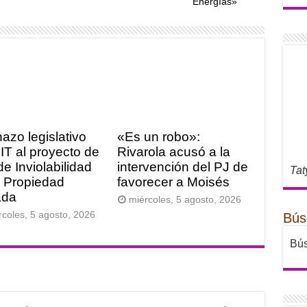
Energías»
azo legislativo
«Es un robo»:
FIT al proyecto de
Rivarola acusó a la
de Inviolabilidad
intervención del PJ de
Tat
a Propiedad
favorecer a Moisés
ada
miércoles, 5 agosto, 2026
rcoles, 5 agosto, 2026
Bús
Bús