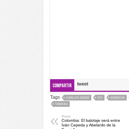
tweet
Compartir
Tags
CARLOS SADIR
CFI
ENERGÍA
TARIFAS
Previo
Colombia: El balotaje será entre
Iván Cepeda y Abelardo de la