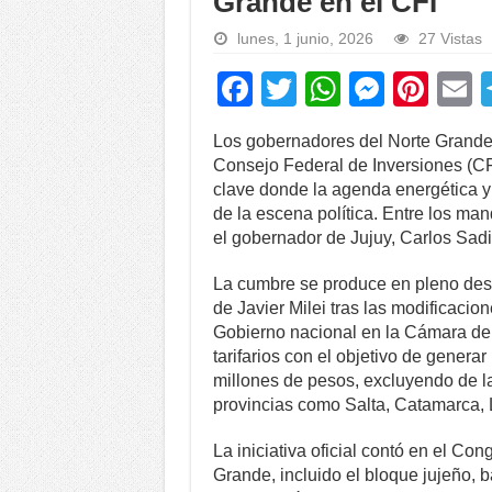
Grande en el CFI
lunes, 1 junio, 2026
27 Vistas
F
T
W
M
Pi
a
wi
h
e
nt
Los gobernadores del Norte Grande 
c
tt
at
ss
er
a
Consejo Federal de Inversiones (CF
e
er
s
e
e
clave donde la agenda energética y e
de la escena política. Entre los ma
b
A
n
st
el gobernador de Jujuy, Carlos Sadi
o
p
g
La cumbre se produce en pleno desa
o
p
er
de Javier Milei tras las modificaci
k
Gobierno nacional en la Cámara de 
tarifarios con el objetivo de generar
millones de pesos, excluyendo de la
provincias como Salta, Catamarca,
La iniciativa oficial contó en el Co
Grande, incluido el bloque jujeño, b