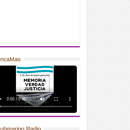
ncaMas
Submarino Radio