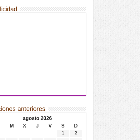
licidad
ciones anteriores
agosto 2026
L
M
X
J
V
S
D
1
2