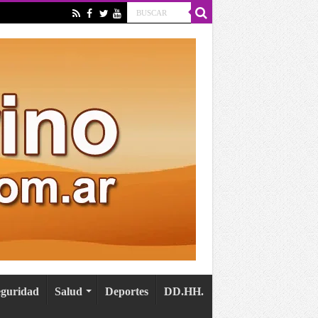
eguridad
Salud
Deportes
DD.HH.