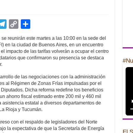
E
T
C
S
m
el
o
h
se reunirán este martes a las 10:00 en la sede del
il
e
p
ar
I) en la ciudad de Buenos Aires, en un encuentro
gr
y
e
l impacto de las tarifas volverán a ocupar el centro
ndatarios que confirmaron su presencia se destaca
a
Li
#Nu
r.
m
n
rrollo de las negociaciones con la administración
k
ones al Régimen de Zonas Frías impulsadas por el
Diputados. Dicha reforma redefine los beneficios
 un ahorro fiscal estimado entre 200 mil y 460 mil
 asistencia estatal a diversos departamentos de
 La Rioja y Tucumán.
ngreso con el respaldo de legisladores del Norte
ajo la expectativa de que la Secretaría de Energía
El 