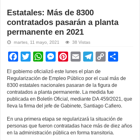
Estatales: Más de 8300
contratados pasarán a planta
permanente en 2021
martes, 11 mayo, 2021
38 Vistas
F
T
W
M
Pi
E
T
C
S
a
wi
h
e
nt
m
el
o
h
El gobierno oficializó este lunes el plan de
c
tt
at
ss
er
ail
e
p
ar
Regularización de Empleo Público por el cual más de
e
er
s
e
e
gr
y
e
8300 estatales nacionales pasaran de la figura de
contratados a planta permanente. La medida fue
b
A
n
st
a
Li
publicada en Boletín Oficial, mediante DA 459/2021, que
o
p
g
m
n
lleva la firma del jefe de Gabinete, Santiago Cafiero.
o
p
er
k
En una primera etapa se regularizará la situación de
k
personas que fueron contratadas hace más de diez años
en la administración pública en forma transitoria.