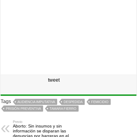
tweet
Tags
AUDIENCIA IMPUTATIVA
DESPEDIDA
FEMICIDIO
PRISIÓN PREVENTIVA
TAMARA FIERRO
Previo
Aborto: Sin insumos y sin
información se disparan las
denuncias por barreras en el