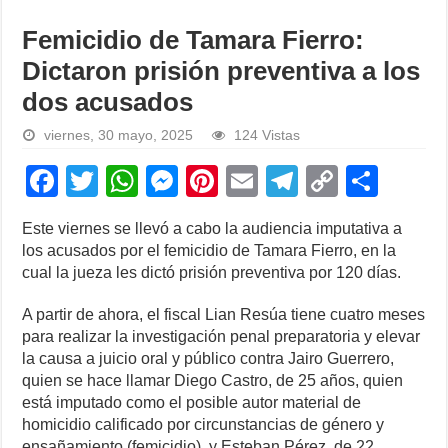
Femicidio de Tamara Fierro:
Dictaron prisión preventiva a los
dos acusados
viernes, 30 mayo, 2025
124 Vistas
F
T
W
M
Pi
E
T
C
S
a
wi
h
e
nt
m
el
o
h
Este viernes se llevó a cabo la audiencia imputativa a
c
tt
at
ss
er
ail
e
p
ar
los acusados por el femicidio de Tamara Fierro, en la
e
er
s
e
e
gr
y
e
cual la jueza les dictó prisión preventiva por 120 días.
b
A
n
st
a
Li
A partir de ahora, el fiscal Lian Resúa tiene cuatro meses
o
p
g
m
n
para realizar la investigación penal preparatoria y elevar
la causa a juicio oral y público contra Jairo Guerrero,
o
p
er
k
quien se hace llamar Diego Castro, de 25 años, quien
k
está imputado como el posible autor material de
homicidio calificado por circunstancias de género y
ensañamiento (femicidio), y Esteban Pérez, de 22,