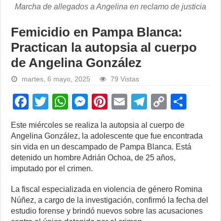
Marcha de allegados a Angelina en reclamo de justicia
Femicidio en Pampa Blanca:
Practican la autopsia al cuerpo
de Angelina González
martes, 6 mayo, 2025
79 Vistas
F
T
W
M
Pi
E
T
C
S
a
wi
h
e
nt
m
el
o
h
Este miércoles se realiza la autopsia al cuerpo de
c
tt
at
ss
er
ail
e
p
ar
Angelina González, la adolescente que fue encontrada
e
er
s
e
e
gr
y
e
sin vida en un descampado de Pampa Blanca. Está
detenido un hombre Adrián Ochoa, de 25 años,
b
A
n
st
a
Li
imputado por el crimen.
o
p
g
m
n
La fiscal especializada en violencia de género Romina
o
p
er
k
Núñez, a cargo de la investigación, confirmó la fecha del
k
estudio forense y brindó nuevos sobre las acusaciones