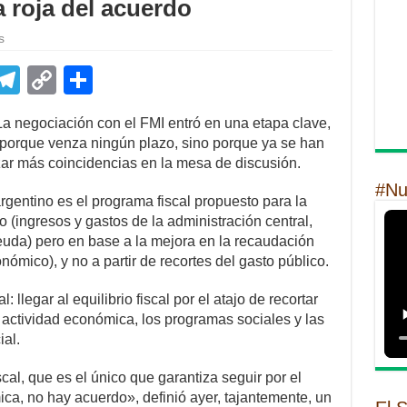
a roja del acuerdo
s
E
T
C
S
m
el
o
h
a negociación con el FMI entró en una etapa clave,
il
e
p
ar
i porque venza ningún plazo, sino porque ya se han
gr
y
e
zar más coincidencias en la mesa de discusión.
#Nu
a
Li
argentino es el programa fiscal propuesto para la
m
n
o (ingresos y gastos de la administración central,
euda) pero en base a la mejora en la recaudación
k
ómico), y no a partir de recortes del gasto público.
: llegar al equilibrio fiscal por el atajo de recortar
a actividad económica, los programas sociales y las
al.
al, que es el único que garantiza seguir por el
ca, no hay acuerdo», definió ayer, tajantemente, un