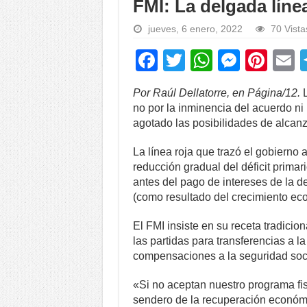
FMI: La delgada líne
jueves, 6 enero, 2022
70 Vista
F
T
W
M
Pi
a
wi
h
e
nt
Por Raúl Dellatorre, en Página/12.
L
c
tt
at
ss
er
a
no por la inminencia del acuerdo n
e
er
s
e
e
agotado las posibilidades de alcan
b
A
n
st
La línea roja que trazó el gobierno 
o
p
g
reducción gradual del déficit primari
antes del pago de intereses de la d
o
p
er
(como resultado del crecimiento econ
k
El FMI insiste en su receta tradicional
las partidas para transferencias a l
compensaciones a la seguridad soci
«Si no aceptan nuestro programa fisc
sendero de la recuperación económi