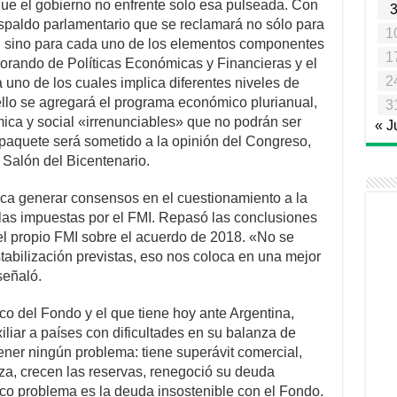
que el gobierno no enfrente solo esa pulseada. Con
espaldo parlamentario que se reclamará no sólo para
1
e, sino para cada uno de los elementos componentes
1
orando de Políticas Económicas y Financieras y el
2
no de los cuales implica diferentes niveles de
llo se agregará el programa económico plurianual,
3
ica y social «irrenunciables» que no podrán ser
« J
 paquete será sometido a la opinión del Congreso,
 Salón del Bicentenario.
sca generar consensos en el cuestionamiento a la
glas impuestas por el FMI. Repasó las conclusiones
el propio FMI sobre el acuerdo de 2018. «No se
abilización previstas, eso nos coloca en una mejor
señaló.
co del Fondo y el que tiene hoy ante Argentina,
liar a países con dificultades en su balanza de
ner ningún problema: tiene superávit comercial,
za, crecen las reservas, renegoció su deuda
nico problema es la deuda insostenible con el Fondo.