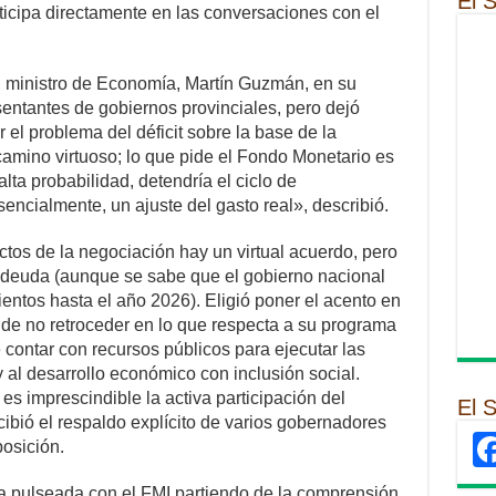
El 
rticipa directamente en las conversaciones con el
el ministro de Economía, Martín Guzmán, en su
sentantes de gobiernos provinciales, pero dejó
el problema del déficit sobre la base de la
amino virtuoso; lo que pide el Fondo Monetario es
lta probabilidad, detendría el ciclo de
encialmente, un ajuste del gasto real», describió.
os de la negociación hay un virtual acuerdo, pero
 deuda (aunque se sabe que el gobierno nacional
ientos hasta el año 2026). Eligió poner el acento en
 de no retroceder en lo que respecta a su programa
 contar con recursos públicos para ejecutar las
y al desarrollo económico con inclusión social.
 es imprescindible la activa participación del
El 
cibió el respaldo explícito de varios gobernadores
osición.
a pulseada con el FMI partiendo de la comprensión