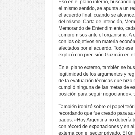
Eso en el plano interno, buscando 
el mismo sentido, se apunta a un r
el acuerdo final, cuando se alcanc
del mismo: Carta de Intención, Mem
Memorando de Entendimiento, cada u
compromisos ante el organismo. A e
con los objetivos en materia económ
afectados por el acuerdo. Todo ese
explicó con precisión Guzmán en el
En el plano externo, también se bu
legitimidad de los argumentos y re
de la evaluación técnicas que hizo 
cumplió ninguna de las metas de est
posición para seguir negociando», 
También ironizó sobre el papel teóri
recordando que fue creado para auxi
pagos. «Hoy Argentina no debería te
con récord de exportaciones y en al
externa con el sector privado. El ú