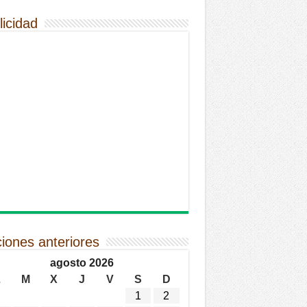
licidad
ciones anteriores
agosto 2026
L
M
X
J
V
S
D
1
2