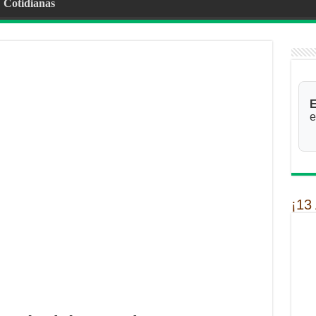
Cotidianas
E
e
¡13