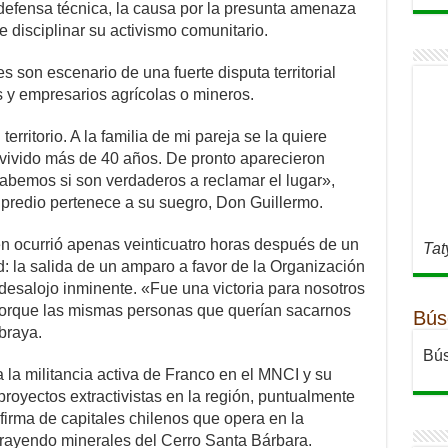
defensa técnica, la causa por la presunta amenaza
 disciplinar su activismo comunitario.
 son escenario de una fuerte disputa territorial
s y empresarios agrícolas o mineros.
erritorio. A la familia de mi pareja se la quiere
 vivido más de 40 años. De pronto aparecieron
sabemos si son verdaderos a reclamar el lugar»,
 predio pertenece a su suegro, Don Guillermo.
en ocurrió apenas veinticuatro horas después de un
Tat
d: la salida de un amparo a favor de la Organización
e desalojo inminente. «Fue una victoria para nosotros
porque las mismas personas que querían sacarnos
Bús
braya.
Bús
ma la militancia activa de Franco en el MNCI y su
 proyectos extractivistas en la región, puntualmente
firma de capitales chilenos que opera en la
trayendo minerales del Cerro Santa Bárbara.