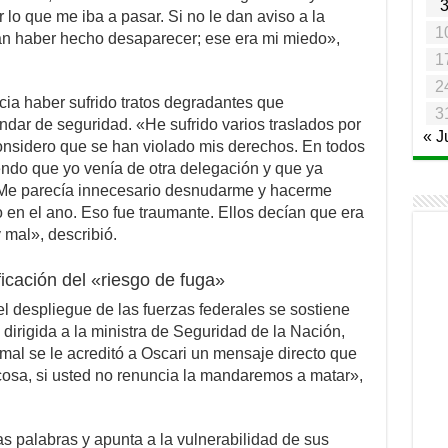
lo que me iba a pasar. Si no le dan aviso a la
1
ían haber hecho desaparecer; ese era mi miedo»,
1
2
cia haber sufrido tratos degradantes que
3
ndar de seguridad. «He sufrido varios traslados por
« J
considero que se han violado mis derechos. En todos
ndo que yo venía de otra delegación y que ya
 Me parecía innecesario desnudarme y hacerme
go en el ano. Eso fue traumante. Ellos decían que era
 mal», describió.
ificación del «riesgo de fuga»
el despliegue de las fuerzas federales se sostiene
dirigida a la ministra de Seguridad de la Nación,
ormal se le acreditó a Oscari un mensaje directo que
 cosa, si usted no renuncia la mandaremos a matar»,
s palabras y apunta a la vulnerabilidad de sus