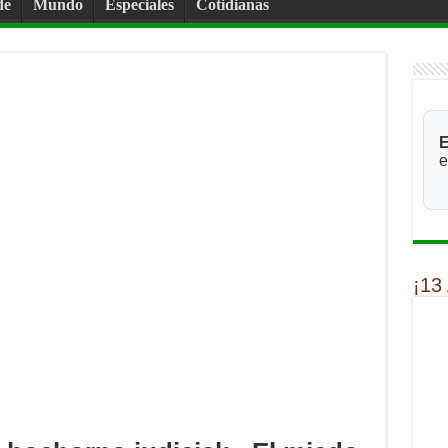
de
Mundo
Especiales
Cotidianas
E
e
¡13