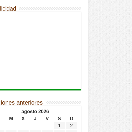
licidad
ciones anteriores
agosto 2026
L
M
X
J
V
S
D
1
2