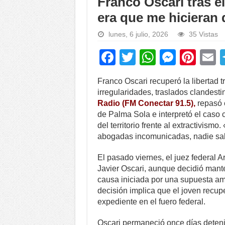
Franco Oscari tras e
era que me hicieran
lunes, 6 julio, 2026
35 Vistas
F
T
W
M
Pi
a
wi
h
e
nt
Franco Oscari recuperó la libertad 
c
tt
at
ss
er
a
irregularidades, traslados clandest
e
er
s
e
e
Radio (FM Conectar 91.5),
repasó 
de Palma Sola e interpretó el caso 
b
A
n
st
del territorio frente al extractivismo
o
p
g
abogadas incomunicadas, nadie sab
o
p
er
El pasado viernes, el juez federal A
k
Javier Oscari, aunque decidió mant
causa iniciada por una supuesta ame
decisión implica que el joven recupe
expediente en el fuero federal.
Oscari permaneció once días detenid