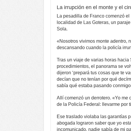
La irrupción en el monte y el cir
La pesadilla de Franco comenzó el m
localidad de Las Goteras, un paraj
Sola.
«Nosotros vivimos monte adentro, 
descansando cuando la policía irru
Tras un viaje de varias horas hacia
procedimientos, el panorama se volv
dijeron ‘prepará tus cosas que te v
decían que no tenían por qué decír
sabía qué estaba pasando conmigo
Allí comenzó un derrotero. «Yo me d
de la Policía Federal: llevarme por 
Ese traslado violaba las garantías 
abogada lograron saber que yo est
incomunicado, nadie sabía de mi par