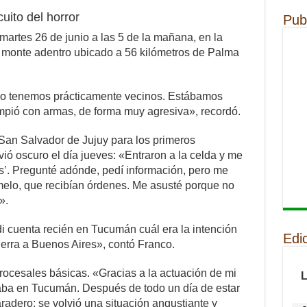
cuito del horror
Pub
artes 26 de junio a las 5 de la mañana, en la
e monte adentro ubicado a 56 kilómetros de Palma
no tenemos prácticamente vecinos. Estábamos
mpió con armas, de forma muy agresiva», recordó.
 San Salvador de Jujuy para los primeros
ió oscuro el día jueves: «Entraron a la celda y me
as’. Pregunté adónde, pedí información, pero me
melo, que recibían órdenes. Me asusté porque no
».
i cuenta recién en Tucumán cuál era la intención
Edi
tierra a Buenos Aires», contó Franco.
procesales básicas. «Gracias a la actuación de mi
aba en Tucumán. Después de todo un día de estar
adero; se volvió una situación angustiante y