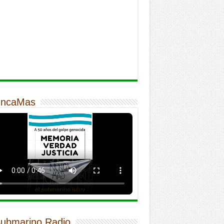
ncaMas
Submarino Radio