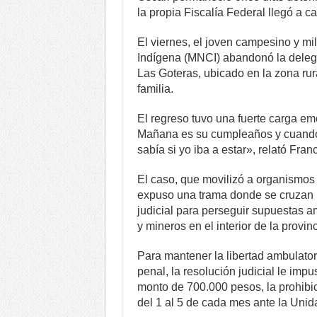
la propia Fiscalía Federal llegó a c
El viernes, el joven campesino y m
Indígena (MNCI) abandonó la delegac
Las Goteras, ubicado en la zona rur
familia.
El regreso tuvo una fuerte carga e
Mañana es su cumpleaños y cuando m
sabía si yo iba a estar», relató Fran
El caso, que movilizó a organismos
expuso una trama donde se cruzan la
judicial para perseguir supuestas a
y mineros en el interior de la provinc
Para mantener la libertad ambulator
penal, la resolución judicial le im
monto de 700.000 pesos, la prohibici
del 1 al 5 de cada mes ante la Unid