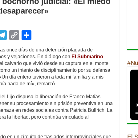
l bochorno judicial: «El miedo
 desaparecer»
E
T
C
S
m
el
o
h
tras once días de una detención plagada de
il
e
p
ar
inos y vejaciones. En diálogo con
El Submarino
gr
y
e
#Nu
el calvario que vivió desde su captura en el monte
como un intento de disciplinamiento por su defensa
a
Li
. «Un día entero tuvieron a toda mi familia y a mis
m
n
ía nada de mí», remarcó.
k
riel Lijo dispuso la liberación de Franco Matías
ener su procesamiento sin prisión preventiva en una
naza en redes sociales contra Patricia Bullrich. La
ra la libertad, pero continúa vinculado al
El 
o en un circuito de traslados interprovinciales que