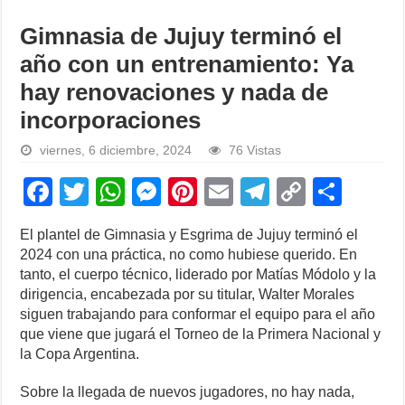
Gimnasia de Jujuy terminó el
año con un entrenamiento: Ya
hay renovaciones y nada de
incorporaciones
viernes, 6 diciembre, 2024
76 Vistas
F
T
W
M
Pi
E
T
C
S
a
wi
h
e
nt
m
el
o
h
El plantel de Gimnasia y Esgrima de Jujuy terminó el
c
tt
at
ss
er
ail
e
p
ar
2024 con una práctica, no como hubiese querido. En
e
er
s
e
e
gr
y
e
tanto, el cuerpo técnico, liderado por Matías Módolo y la
dirigencia, encabezada por su titular, Walter Morales
b
A
n
st
a
Li
siguen trabajando para conformar el equipo para el año
o
p
g
m
n
que viene que jugará el Torneo de la Primera Nacional y
la Copa Argentina.
o
p
er
k
k
Sobre la llegada de nuevos jugadores, no hay nada,