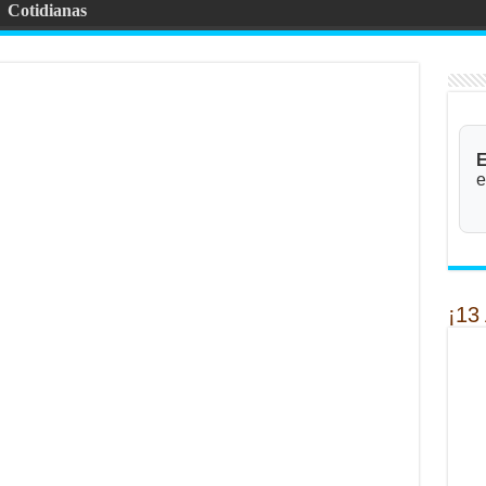
Cotidianas
E
e
¡13