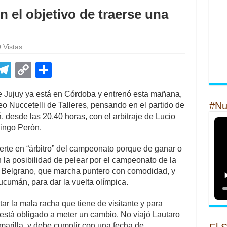
 el objetivo de traerse una
 Vistas
E
T
C
S
m
el
o
h
e Jujuy ya está en Córdoba y entrenó esta mañana,
il
e
p
ar
#Nu
eo Nuccetelli de Talleres, pensando en el partido de
gr
y
e
, desde las 20.40 horas, con el arbitraje de Lucio
ingo Perón.
a
Li
m
n
erte en “árbitro” del campeonato porque de ganar o
n la posibilidad de pelear por el campeonato de la
k
 a Belgrano, que marcha puntero con comodidad, y
ucumán, para dar la vuelta olímpica.
ar la mala racha que tiene de visitante y para
r está obligado a meter un cambio. No viajó Lautaro
amarilla, y debe cumplir con una fecha de