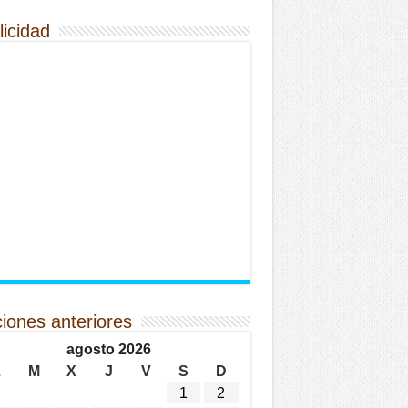
licidad
ciones anteriores
agosto 2026
L
M
X
J
V
S
D
1
2