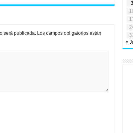
1
1
2
no será publicada.
Los campos obligatorios están
3
« J