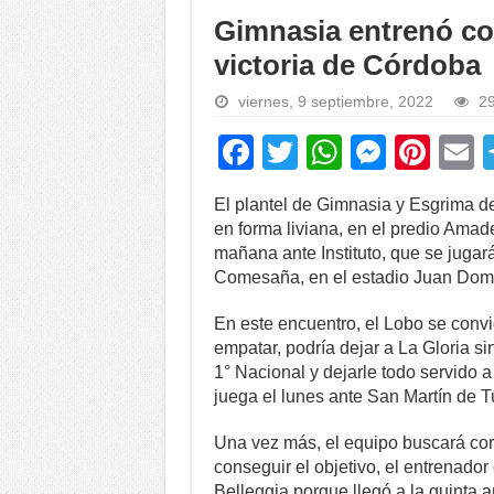
Gimnasia entrenó con
victoria de Córdoba
viernes, 9 septiembre, 2022
29
F
T
W
M
Pi
a
wi
h
e
nt
El plantel de Gimnasia y Esgrima d
c
tt
at
ss
er
a
en forma liviana, en el predio Amad
e
er
s
e
e
mañana ante Instituto, que se jugará
Comesaña, en el estadio Juan Dom
b
A
n
st
o
p
g
En este encuentro, el Lobo se convi
empatar, podría dejar a La Gloria si
o
p
er
1° Nacional y dejarle todo servido
k
juega el lunes ante San Martín de T
Una vez más, el equipo buscará cort
conseguir el objetivo, el entrenado
Belleggia porque llegó a la quinta 