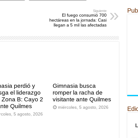
Pub
Siguiente
El fuego consumió 700
hectáreas en la jornada: Casi
llegan a 5 mil las afectadas
asia perdió y
Gimnasia busca
sga el liderazgo
romper la racha de
a Zona B: Cayo 2
visitante ante Quilmes
ante Quilmes
miércoles, 5 agosto, 2026
Edi
rcoles, 5 agosto, 2026