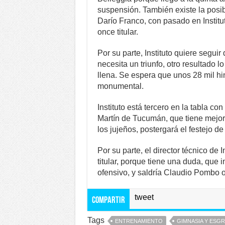
suspensión. También existe la posib
Darío Franco, con pasado en Institut
once titular.
Por su parte, Instituto quiere segui
necesita un triunfo, otro resultado l
llena. Se espera que unos 28 mil h
monumental.
Instituto está tercero en la tabla 
Martín de Tucumán, que tiene mejor 
los jujeños, postergará el festejo d
Por su parte, el director técnico de 
titular, porque tiene una duda, que
ofensivo, y saldría Claudio Pombo 
tweet
Compartir
Tags
ENTRENAMIENTO
GIMNASIA Y ESGR