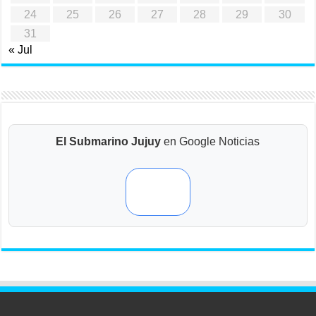
24
25
26
27
28
29
30
31
« Jul
El Submarino Jujuy
en Google Noticias