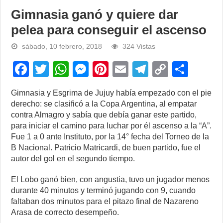
Gimnasia ganó y quiere dar
pelea para conseguir el ascenso
sábado, 10 febrero, 2018
324 Vistas
F
T
W
M
Pi
E
T
C
S
a
wi
h
e
nt
m
el
o
h
Gimnasia y Esgrima de Jujuy había empezado con el pie
c
tt
at
ss
er
ail
e
p
ar
derecho: se clasificó a la Copa Argentina, al empatar
e
er
s
e
e
gr
y
e
contra Almagro y sabía que debía ganar este partido,
para iniciar el camino para luchar por él ascenso a la “A”.
b
A
n
st
a
Li
Fue 1 a 0 ante Instituto, por la 14° fecha del Torneo de la
o
p
g
m
n
B Nacional. Patricio Matricardi, de buen partido, fue el
autor del gol en el segundo tiempo.
o
p
er
k
k
El Lobo ganó bien, con angustia, tuvo un jugador menos
durante 40 minutos y terminó jugando con 9, cuando
faltaban dos minutos para el pitazo final de Nazareno
Arasa de correcto desempeño.