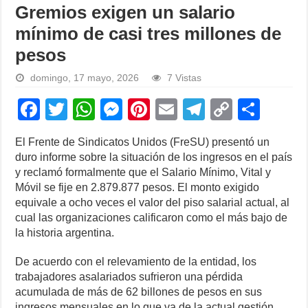
Gremios exigen un salario
mínimo de casi tres millones de
pesos
domingo, 17 mayo, 2026
7 Vistas
F
T
W
M
Pi
E
T
C
S
a
wi
h
e
nt
m
el
o
h
El Frente de Sindicatos Unidos (FreSU) presentó un
c
tt
at
ss
er
ail
e
p
ar
duro informe sobre la situación de los ingresos en el país
e
er
s
e
e
gr
y
e
y reclamó formalmente que el Salario Mínimo, Vital y
Móvil se fije en 2.879.877 pesos. El monto exigido
b
A
n
st
a
Li
equivale a ocho veces el valor del piso salarial actual, al
o
p
g
m
n
cual las organizaciones calificaron como el más bajo de
la historia argentina.
o
p
er
k
k
De acuerdo con el relevamiento de la entidad, los
trabajadores asalariados sufrieron una pérdida
acumulada de más de 62 billones de pesos en sus
ingresos mensuales en lo que va de la actual gestión