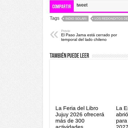
tweet
Compartir
Tags
INDIO SOLARI
LOS REDONDITOS DE
Previo
El Paso Jama está cerrado por
temporal del lado chileno
También puede leer
La Feria del Libro
La E
Jujuy 2026 ofrecerá
abrió
más de 300
para 
actividades
202