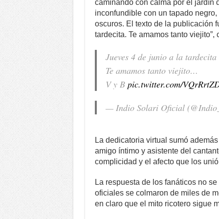
caminando con calma por el jardín de
inconfundible con un tapado negro, 
oscuros. El texto de la publicación 
tardecita. Te amamos tanto viejito”,
Jueves 4 de junio a la tardecita
Te amamos tanto viejito…
V y B
pic.twitter.com/VQrRrt
— Indio Solari Oficial (@Indi
La dedicatoria virtual sumó además
amigo íntimo y asistente del cantante
complicidad y el afecto que los unió 
La respuesta de los fanáticos no se 
oficiales se colmaron de miles de m
en claro que el mito ricotero sigue 