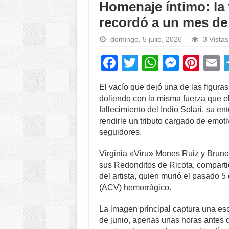
Homenaje íntimo: la f
recordó a un mes de
domingo, 5 julio, 2026
3 Vistas
F
T
W
M
Pi
a
wi
h
e
nt
El vacío que dejó una de las figura
c
tt
at
ss
er
a
doliendo con la misma fuerza que el
e
er
s
e
e
fallecimiento del Indio Solari, su e
rendirle un tributo cargado de emo
b
A
n
st
seguidores.
o
p
g
Virginia «Viru» Mones Ruiz y Bruno, 
o
p
er
sus Redonditos de Ricota, compartie
k
del artista, quien murió el pasado 5 
(ACV) hemorrágico.
La imagen principal captura una esce
de junio, apenas unas horas antes 