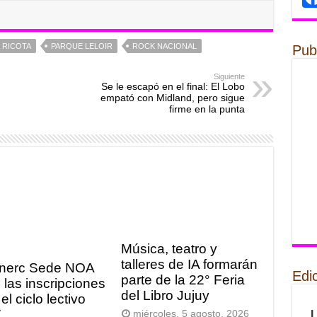
 RICOTA
PARQUE LELOIR
ROCK NACIONAL
Pub
Siguiente
Se le escapó en el final: El Lobo
empató con Midland, pero sigue
firme en la punta
Música, teatro y
talleres de IA formarán
nerc Sede NOA
Edi
parte de la 22° Feria
 las inscripciones
del Libro Jujuy
el ciclo lectivo
7
miércoles, 5 agosto, 2026