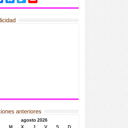
licidad
ciones anteriores
agosto 2026
L
M
X
J
V
S
D