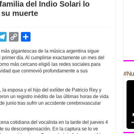
amilia del Indio Solari lo
 su muerte
E
T
C
S
m
el
o
h
s más gigantescas de la música argentina sigue
il
e
p
ar
 primer día. Al cumplirse exactamente un mes del
gr
y
e
ntorno más cercano eligió las redes sociales para
tividad que conmovió profundamente a sus
a
Li
#Nu
m
n
la esposa y el hijo del exlíder de Patricio Rey y
k
ron un registro inédito de las últimas horas de vida
de junio tras sufrir un accidente cerebrovascular
na cotidiana del vocalista en la tarde del jueves 4
de su descompensación. En la captura se lo ve