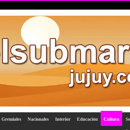
Gremiales
Nacionales
Interior
Educación
Cultura
S