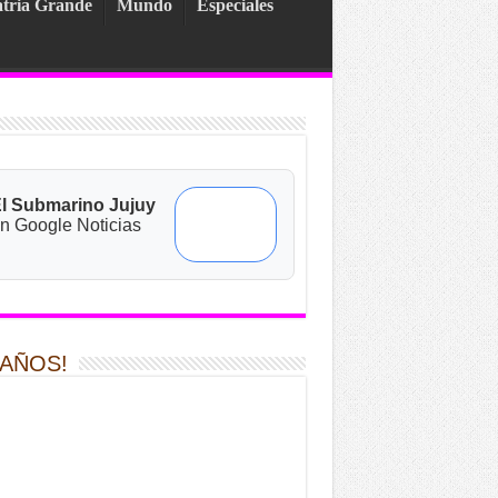
tria Grande
Mundo
Especiales
l Submarino Jujuy
n Google Noticias
 AÑOS!