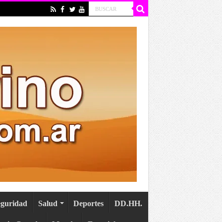
eguridad
Salud
Deportes
DD.HH.