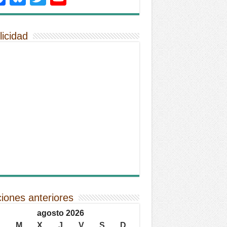
licidad
ciones anteriores
agosto 2026
L
M
X
J
V
S
D