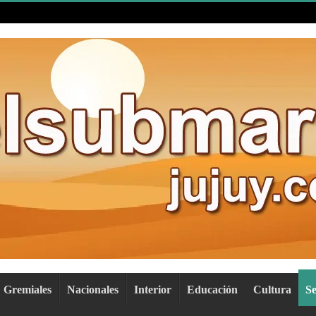
Gremiales
Nacionales
Interior
Educación
Cultura
S