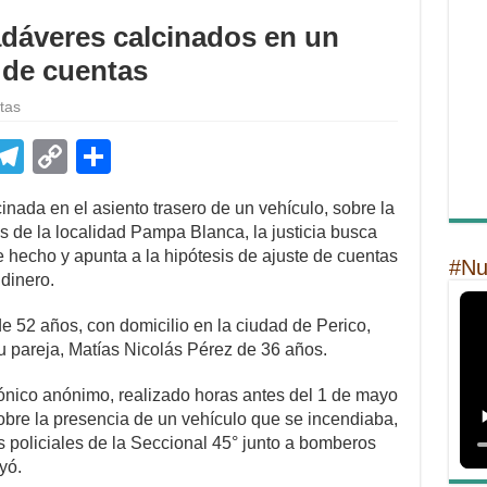
cadáveres calcinados en un
e de cuentas
tas
E
T
C
S
m
el
o
h
cinada en el asiento trasero de un vehículo, sobre la
il
e
p
ar
es de la localidad Pampa Blanca, la justicia busca
gr
y
e
e hecho y apunta a la hipótesis de ajuste de cuentas
#Nu
dinero.
a
Li
m
n
e 52 años, con domicilio en la ciudad de Perico,
u pareja, Matías Nicolás Pérez de 36 años.
k
ónico anónimo, realizado horas antes del 1 de mayo
sobre la presencia de un vehículo que se incendiaba,
s policiales de la Seccional 45° junto a bomberos
yó.