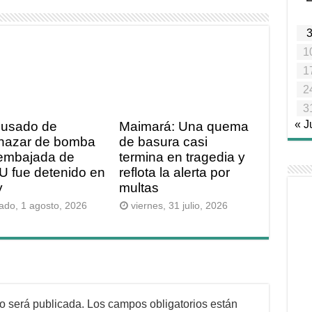
1
1
2
3
« J
cusado de
Maimará: Una quema
nazar de bomba
de basura casi
 embajada de
termina en tragedia y
 fue detenido en
reflota la alerta por
y
multas
ado, 1 agosto, 2026
viernes, 31 julio, 2026
no será publicada.
Los campos obligatorios están