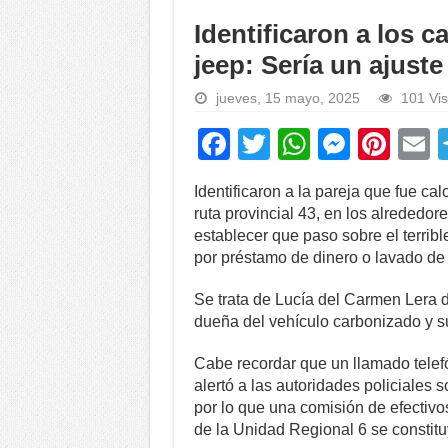
Identificaron a los 
jeep: Sería un ajust
jueves, 15 mayo, 2025
101 Vis
F
T
W
M
Pi
a
wi
h
e
nt
Identificaron a la pareja que fue cal
c
tt
at
ss
er
a
ruta provincial 43, en los alrededor
e
er
s
e
e
establecer que paso sobre el terribl
por préstamo de dinero o lavado de 
b
A
n
st
o
p
g
Se trata de Lucía del Carmen Lera d
dueña del vehículo carbonizado y s
o
p
er
k
Cabe recordar que un llamado telef
alertó a las autoridades policiales 
por lo que una comisión de efectivo
de la Unidad Regional 6 se constitu