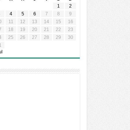
1
2
3
4
5
6
7
8
9
0
11
12
13
14
15
16
7
18
19
20
21
22
23
4
25
26
27
28
29
30
1
ul