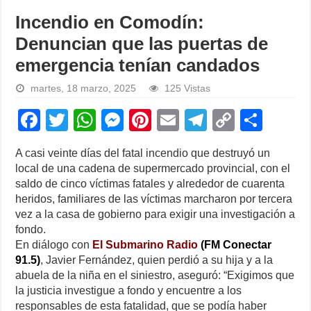
Incendio en Comodín:
Denuncian que las puertas de
emergencia tenían candados
martes, 18 marzo, 2025
125 Vistas
F
T
W
M
Pi
E
T
C
S
a
wi
h
e
nt
m
el
o
h
A casi veinte días del fatal incendio que destruyó un
c
tt
at
ss
er
ail
e
p
ar
local de una cadena de supermercado provincial, con el
e
er
s
e
e
gr
y
e
saldo de cinco víctimas fatales y alrededor de cuarenta
heridos, familiares de las víctimas marcharon por tercera
b
A
n
st
a
Li
vez a la casa de gobierno para exigir una investigación a
o
p
g
m
n
fondo.
En diálogo con
El Submarino Radio
(FM Conectar
o
p
er
k
91.5)
, Javier Fernández, quien perdió a su hija y a la
k
abuela de la niña en el siniestro, aseguró: “Exigimos que
la justicia investigue a fondo y encuentre a los
responsables de esta fatalidad, que se podía haber