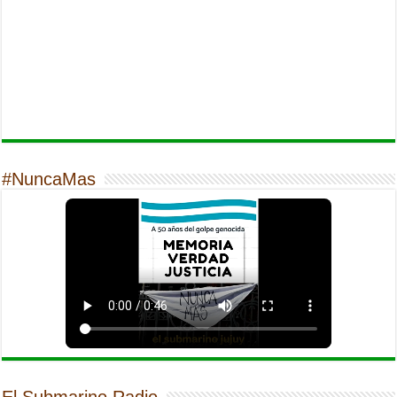
#NuncaMas
El Submarino Radio