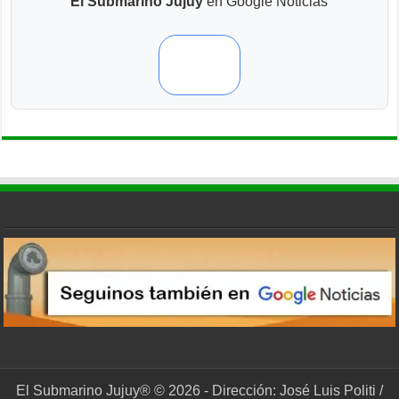
El Submarino Jujuy
en Google Noticias
El Submarino Jujuy® © 2026 - Dirección: José Luis Politi /