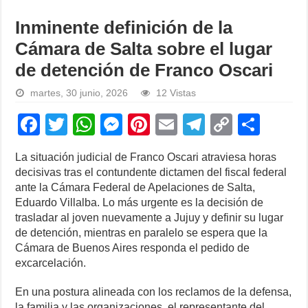
Inminente definición de la
Cámara de Salta sobre el lugar
de detención de Franco Oscari
martes, 30 junio, 2026
12 Vistas
F
T
W
M
Pi
E
T
C
S
a
wi
h
e
nt
m
el
o
h
La situación judicial de Franco Oscari atraviesa horas
c
tt
at
ss
er
ail
e
p
ar
decisivas tras el contundente dictamen del fiscal federal
e
er
s
e
e
gr
y
e
ante la Cámara Federal de Apelaciones de Salta,
Eduardo Villalba. Lo más urgente es la decisión de
b
A
n
st
a
Li
trasladar al joven nuevamente a Jujuy y definir su lugar
o
p
g
m
n
de detención, mientras en paralelo se espera que la
Cámara de Buenos Aires responda el pedido de
o
p
er
k
excarcelación.
k
En una postura alineada con los reclamos de la defensa,
la familia y las organizaciones, el representante del