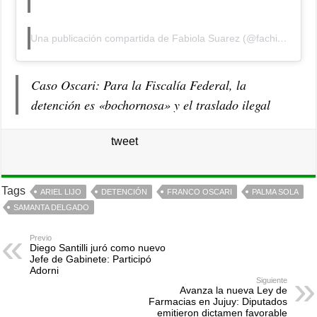
Una publicación compartida de Fabiola Suarez (@fachi.suarez)
Caso Oscari: Para la Fiscalía Federal, la
detención es «bochornosa» y el traslado ilegal
tweet
Tags
ARIEL LIJO
DETENCIÓN
FRANCO OSCARI
PALMA SOLA
SAMANTA DELGADO
Previo
Diego Santilli juró como nuevo
Jefe de Gabinete: Participó
Adorni
Siguiente
Avanza la nueva Ley de
Farmacias en Jujuy: Diputados
emitieron dictamen favorable