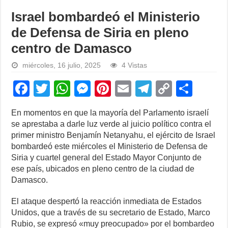
Israel bombardeó el Ministerio
de Defensa de Siria en pleno
centro de Damasco
miércoles, 16 julio, 2025
4 Vistas
F
T
W
M
Pi
E
T
C
S
a
wi
h
e
nt
m
el
o
h
En momentos en que la mayoría del Parlamento israelí
c
tt
at
ss
er
ail
e
p
ar
se aprestaba a darle luz verde al juicio político contra el
e
er
s
e
e
gr
y
e
primer ministro Benjamín Netanyahu, el ejército de Israel
bombardeó este miércoles el Ministerio de Defensa de
b
A
n
st
a
Li
Siria y cuartel general del Estado Mayor Conjunto de
o
p
g
m
n
ese país, ubicados en pleno centro de la ciudad de
Damasco.
o
p
er
k
k
El ataque despertó la reacción inmediata de Estados
Unidos, que a través de su secretario de Estado, Marco
Rubio, se expresó «muy preocupado» por el bombardeo