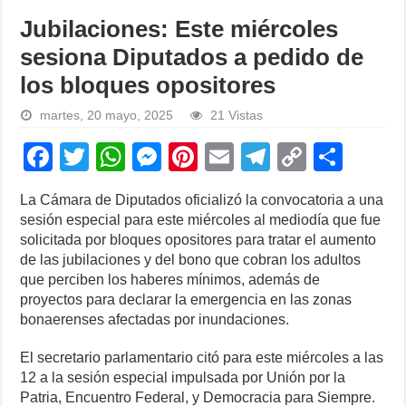
Jubilaciones: Este miércoles
sesiona Diputados a pedido de
los bloques opositores
martes, 20 mayo, 2025
21 Vistas
F
T
W
M
Pi
E
T
C
S
a
wi
h
e
nt
m
el
o
h
La Cámara de Diputados oficializó la convocatoria a una
c
tt
at
ss
er
ail
e
p
ar
sesión especial para este miércoles al mediodía que fue
e
er
s
e
e
gr
y
e
solicitada por bloques opositores para tratar el aumento
de las jubilaciones y del bono que cobran los adultos
b
A
n
st
a
Li
que perciben los haberes mínimos, además de
o
p
g
m
n
proyectos para declarar la emergencia en las zonas
bonaerenses afectadas por inundaciones.
o
p
er
k
k
El secretario parlamentario citó para este miércoles a las
12 a la sesión especial impulsada por Unión por la
Patria, Encuentro Federal, y Democracia para Siempre.