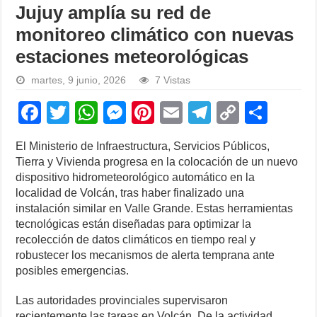
Jujuy amplía su red de
monitoreo climático con nuevas
estaciones meteorológicas
martes, 9 junio, 2026
7 Vistas
F
T
W
M
Pi
E
T
C
S
a
wi
h
e
nt
m
el
o
h
El Ministerio de Infraestructura, Servicios Públicos,
c
tt
at
ss
er
ail
e
p
ar
Tierra y Vivienda progresa en la colocación de un nuevo
e
er
s
e
e
gr
y
e
dispositivo hidrometeorológico automático en la
localidad de Volcán, tras haber finalizado una
b
A
n
st
a
Li
instalación similar en Valle Grande. Estas herramientas
o
p
g
m
n
tecnológicas están diseñadas para optimizar la
recolección de datos climáticos en tiempo real y
o
p
er
k
robustecer los mecanismos de alerta temprana ante
k
posibles emergencias.
Las autoridades provinciales supervisaron
recientemente las tareas en Volcán. De la actividad